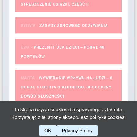
STRESZCZENIE KSIĄŻKI, CZĘŚĆ II
SYLWIA
-
ZASADY ZDROWEGO ODŻYWIANIA
EWA
-
PREZENTY DLA DZIECI – PONAD 40
POMYSŁÓW
MARTA
-
WYWIERANIE WPŁYWU NA LUDZI – 6
REGUŁ ROBERTA CIALDINIEGO. SPOŁECZNY
DOWÓD SŁUSZNOŚCI
Ta strona używa cookies dla sprawnego działania.
Korzystając z tej strony akceptujesz politykę cookies.
OK
Privacy Policy