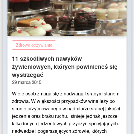
Zdrowe odżywianie
11 szkodliwych nawyków
żywieniowych, których powinieneś się
wystrzegać
Posted
29 marca 2015
on
Wiele osób zmaga się z nadwagą i słabym stanem
zdrowia. W większości przypadków wina leży po
stronie przyjmowanego w nadmiarze słabej jakości
jedzenia oraz braku ruchu. Istnieje jednak jeszcze
kilka innych jedzeniowych przyczyn sprzyjających
nadwadze i pogarszających zdrowie, których