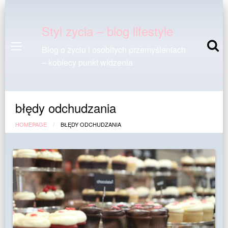
Styl zycia – blog lifestyle
Blog o życiu i osobitych przemyśleniach
– kobiecy punkt widzenia
błędy odchudzania
HOMEPAGE
BŁĘDY ODCHUDZANIA