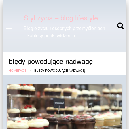
Styl zycia – blog lifestyle
Blog o życiu i osobitych przemyśleniach
– kobiecy punkt widzenia
błędy powodujące nadwagę
HOMEPAGE
BŁĘDY POWODUJĄCE NADWAGĘ