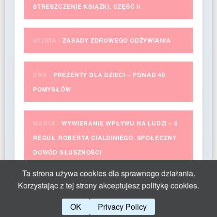
STRESZCZENIE KSIĄŻKI, CZĘŚĆ II
SYLWIA
-
ZASADY ZDROWEGO ODŻYWIANIA
EWA
-
PREZENTY DLA DZIECI – PONAD 40
POMYSŁÓW
MARTA
-
WYWIERANIE WPŁYWU NA LUDZI – 6
REGUŁ ROBERTA CIALDINIEGO. SPOŁECZNY
DOWÓD SŁUSZNOŚCI
Ta strona używa cookies dla sprawnego działania.
Korzystając z tej strony akceptujesz politykę cookies.
OK
Privacy Policy