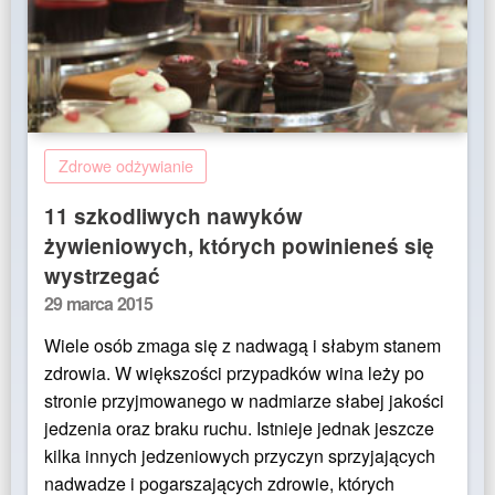
Zdrowe odżywianie
11 szkodliwych nawyków
żywieniowych, których powinieneś się
wystrzegać
Posted
29 marca 2015
on
Wiele osób zmaga się z nadwagą i słabym stanem
zdrowia. W większości przypadków wina leży po
stronie przyjmowanego w nadmiarze słabej jakości
jedzenia oraz braku ruchu. Istnieje jednak jeszcze
kilka innych jedzeniowych przyczyn sprzyjających
nadwadze i pogarszających zdrowie, których