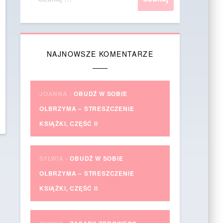
NAJNOWSZE KOMENTARZE
JOANNA
-
OBUDŹ W SOBIE
OLBRZYMA – STRESZCZENIE
KSIĄŻKI, CZĘŚĆ II
SYLWIA
-
OBUDŹ W SOBIE
OLBRZYMA – STRESZCZENIE
KSIĄŻKI, CZĘŚĆ II