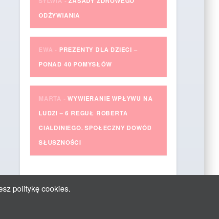
SYLWIA
-
ZASADY ZDROWEGO
ODŻYWIANIA
EWA
-
PREZENTY DLA DZIECI –
PONAD 40 POMYSŁÓW
MARTA
-
WYWIERANIE WPŁYWU NA
LUDZI – 6 REGUŁ ROBERTA
CIALDINIEGO. SPOŁECZNY DOWÓD
SŁUSZNOŚCI
esz politykę cookies.