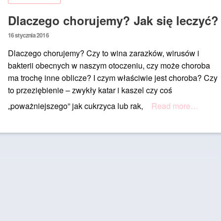
Dlaczego chorujemy? Jak się leczyć?
Posted
16 stycznia 2016
on
Dlaczego chorujemy? Czy to wina zarazków, wirusów i
bakterii obecnych w naszym otoczeniu, czy może choroba
ma trochę inne oblicze? I czym właściwie jest choroba? Czy
to przeziębienie – zwykły katar i kaszel czy coś
„poważniejszego” jak cukrzyca lub rak,
Read more…