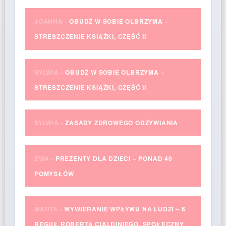
JOANNA
-
OBUDŹ W SOBIE OLBRZYMA –
STRESZCZENIE KSIĄŻKI, CZĘŚĆ II
SYLWIA
-
OBUDŹ W SOBIE OLBRZYMA –
STRESZCZENIE KSIĄŻKI, CZĘŚĆ II
SYLWIA
-
ZASADY ZDROWEGO ODŻYWIANIA
EWA
-
PREZENTY DLA DZIECI – PONAD 40
POMYSŁÓW
MARTA
-
WYWIERANIE WPŁYWU NA LUDZI – 6
REGUŁ ROBERTA CIALDINIEGO. SPOŁECZNY