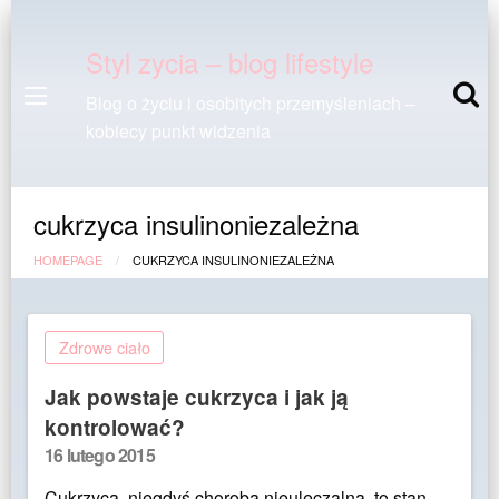
Styl zycia – blog lifestyle
Blog o życiu i osobitych przemyśleniach –
kobiecy punkt widzenia
cukrzyca insulinoniezależna
HOMEPAGE
CUKRZYCA INSULINONIEZALEŻNA
Zdrowe ciało
Jak powstaje cukrzyca i jak ją
kontrolować?
Posted
16 lutego 2015
on
Cukrzyca, niegdyś choroba nieuleczalna, to stan