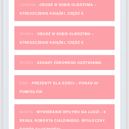
JOANNA
-
OBUDŹ W SOBIE OLBRZYMA –
STRESZCZENIE KSIĄŻKI, CZĘŚĆ II
SYLWIA
-
OBUDŹ W SOBIE OLBRZYMA –
STRESZCZENIE KSIĄŻKI, CZĘŚĆ II
SYLWIA
-
ZASADY ZDROWEGO ODŻYWIANIA
EWA
-
PREZENTY DLA DZIECI – PONAD 40
POMYSŁÓW
MARTA
-
WYWIERANIE WPŁYWU NA LUDZI – 6
REGUŁ ROBERTA CIALDINIEGO. SPOŁECZNY
DOWÓD SŁUSZNOŚCI