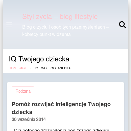
Styl zycia – blog lifestyle
Blog o życiu i osobitych przemyśleniach –
kobiecy punkt widzenia
IQ Twojego dziecka
HOMEPAGE
IQ TWOJEGO DZIECKA
Rodzina
Pomóż rozwijać inteligencję Twojego
dziecka
Posted
30 września 2014
on
Dla pełnego zrozumienia poniższego artykułu