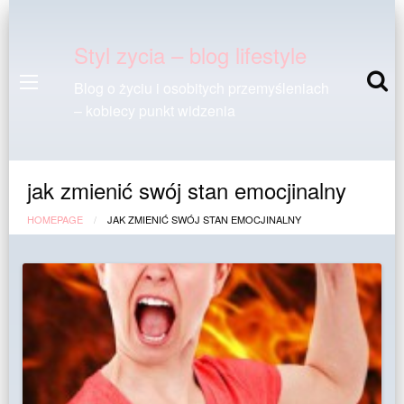
Styl zycia – blog lifestyle
Blog o życiu i osobitych przemyśleniach
– kobiecy punkt widzenia
jak zmienić swój stan emocjinalny
HOMEPAGE
JAK ZMIENIĆ SWÓJ STAN EMOCJINALNY