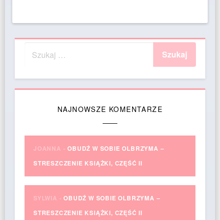
NAJNOWSZE KOMENTARZE
JOANNA
-
OBUDŹ W SOBIE OLBRZYMA –
STRESZCZENIE KSIĄŻKI, CZĘŚĆ II
SYLWIA
-
OBUDŹ W SOBIE OLBRZYMA –
STRESZCZENIE KSIĄŻKI, CZĘŚĆ II