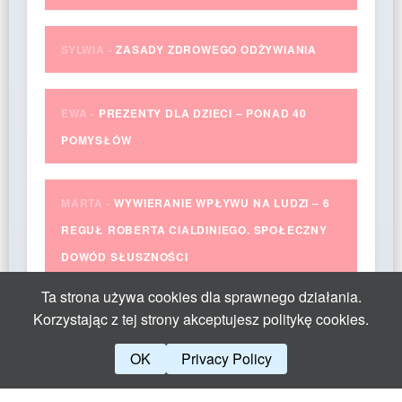
SYLWIA
-
ZASADY ZDROWEGO ODŻYWIANIA
EWA
-
PREZENTY DLA DZIECI – PONAD 40
POMYSŁÓW
MARTA
-
WYWIERANIE WPŁYWU NA LUDZI – 6
REGUŁ ROBERTA CIALDINIEGO. SPOŁECZNY
DOWÓD SŁUSZNOŚCI
Ta strona używa cookies dla sprawnego działania.
Korzystając z tej strony akceptujesz politykę cookies.
OK
Privacy Policy
Theme by Yangiz