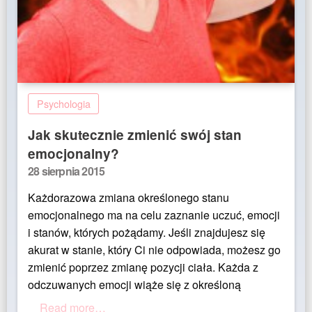
Psychologia
Jak skutecznie zmienić swój stan
emocjonalny?
Posted
28 sierpnia 2015
on
Każdorazowa zmiana określonego stanu
emocjonalnego ma na celu zaznanie uczuć, emocji
i stanów, których pożądamy. Jeśli znajdujesz się
akurat w stanie, który Ci nie odpowiada, możesz go
zmienić poprzez zmianę pozycji ciała. Każda z
odczuwanych emocji wiąże się z określoną
Read more…