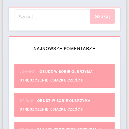
NAJNOWSZE KOMENTARZE
JOANNA
-
OBUDŹ W SOBIE OLBRZYMA –
STRESZCZENIE KSIĄŻKI, CZĘŚĆ II
SYLWIA
-
OBUDŹ W SOBIE OLBRZYMA –
STRESZCZENIE KSIĄŻKI, CZĘŚĆ II