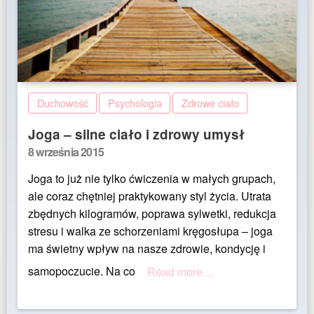
Duchowość
Psychologia
Zdrowe ciało
Joga – silne ciało i zdrowy umysł
Posted
8 września 2015
on
Joga to już nie tylko ćwiczenia w małych grupach,
ale coraz chętniej praktykowany styl życia. Utrata
zbędnych kilogramów, poprawa sylwetki, redukcja
stresu i walka ze schorzeniami kręgosłupa – joga
ma świetny wpływ na nasze zdrowie, kondycję i
samopoczucie. Na co
Read more…