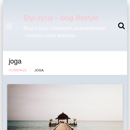
Styl zycia – blog lifestyle
Blog o życiu i osobitych przemyśleniach
– kobiecy punkt widzenia
joga
HOMEPAGE
JOGA