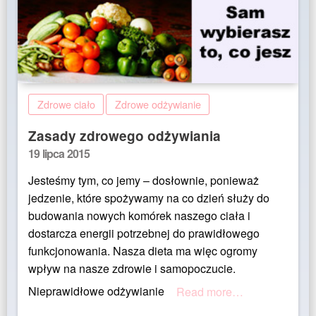
Zdrowe ciało
Zdrowe odżywianie
Zasady zdrowego odżywiania
Posted
19 lipca 2015
on
Jesteśmy tym, co jemy – dosłownie, ponieważ
jedzenie, które spożywamy na co dzień służy do
budowania nowych komórek naszego ciała i
dostarcza energii potrzebnej do prawidłowego
funkcjonowania. Nasza dieta ma więc ogromy
wpływ na nasze zdrowie i samopoczucie.
Nieprawidłowe odżywianie
Read more…