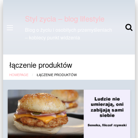
Styl zycia – blog lifestyle
Blog o życiu i osobitych przemyśleniach
– kobiecy punkt widzenia
łączenie produktów
HOMEPAGE
ŁĄCZENIE PRODUKTÓW