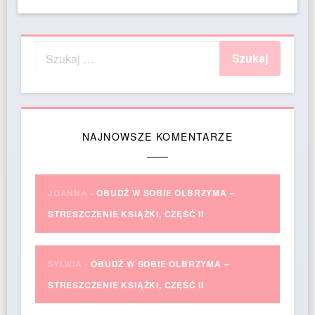
NAJNOWSZE KOMENTARZE
JOANNA
-
OBUDŹ W SOBIE OLBRZYMA –
STRESZCZENIE KSIĄŻKI, CZĘŚĆ II
SYLWIA
-
OBUDŹ W SOBIE OLBRZYMA –
STRESZCZENIE KSIĄŻKI, CZĘŚĆ II