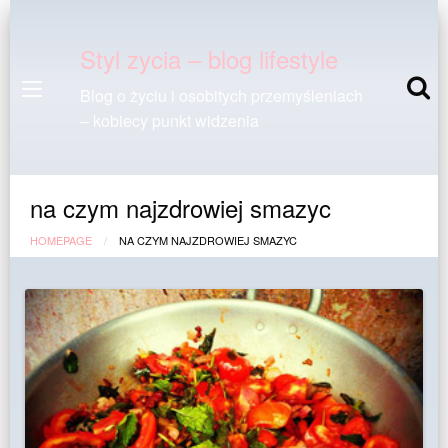
Styl zycia – blog lifestyle
Blog o życiu i osobitych przemyśleniach
– kobiecy punkt widzenia
na czym najzdrowiej smazyc
HOMEPAGE
NA CZYM NAJZDROWIEJ SMAZYC