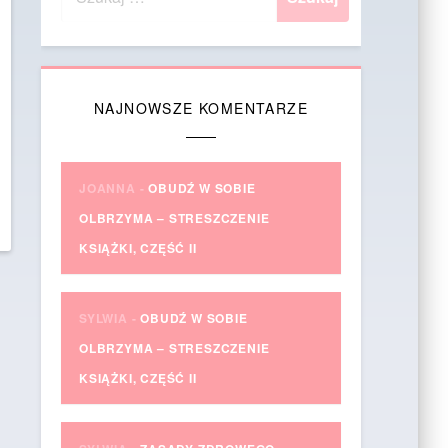
NAJNOWSZE KOMENTARZE
JOANNA
-
OBUDŹ W SOBIE
OLBRZYMA – STRESZCZENIE
KSIĄŻKI, CZĘŚĆ II
SYLWIA
-
OBUDŹ W SOBIE
OLBRZYMA – STRESZCZENIE
KSIĄŻKI, CZĘŚĆ II