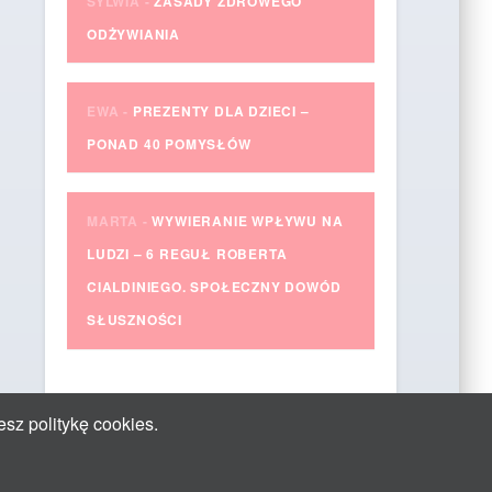
SYLWIA
-
ZASADY ZDROWEGO
ODŻYWIANIA
EWA
-
PREZENTY DLA DZIECI –
PONAD 40 POMYSŁÓW
MARTA
-
WYWIERANIE WPŁYWU NA
LUDZI – 6 REGUŁ ROBERTA
CIALDINIEGO. SPOŁECZNY DOWÓD
SŁUSZNOŚCI
esz politykę cookies.