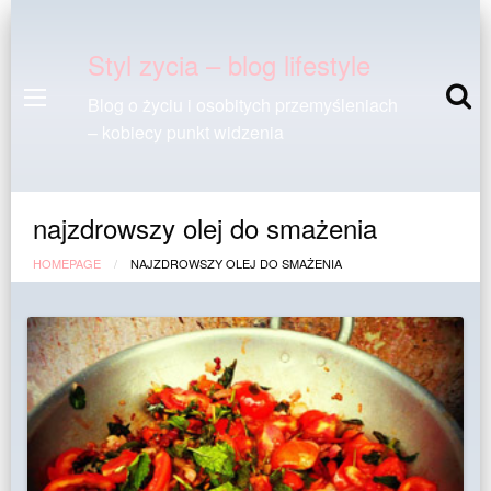
Styl zycia – blog lifestyle
Blog o życiu i osobitych przemyśleniach
– kobiecy punkt widzenia
najzdrowszy olej do smażenia
HOMEPAGE
NAJZDROWSZY OLEJ DO SMAŻENIA