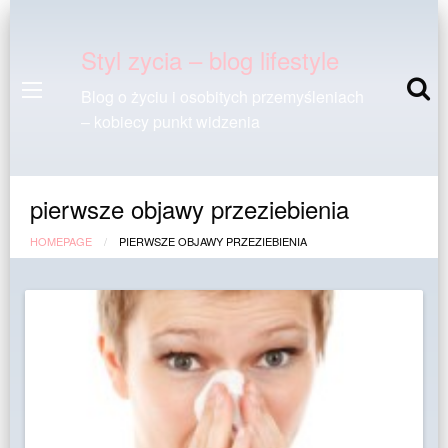
Styl zycia – blog lifestyle
Blog o życiu i osobitych przemyśleniach
– kobiecy punkt widzenia
pierwsze objawy przeziebienia
HOMEPAGE
PIERWSZE OBJAWY PRZEZIEBIENIA