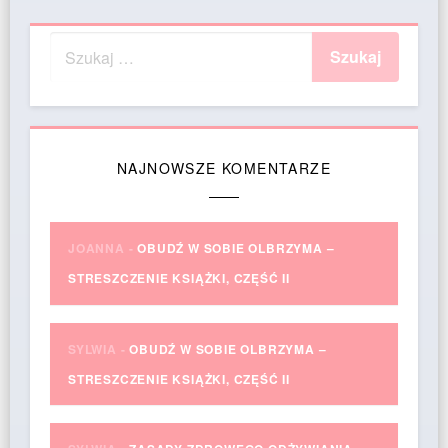
NAJNOWSZE KOMENTARZE
JOANNA
-
OBUDŹ W SOBIE OLBRZYMA –
STRESZCZENIE KSIĄŻKI, CZĘŚĆ II
SYLWIA
-
OBUDŹ W SOBIE OLBRZYMA –
STRESZCZENIE KSIĄŻKI, CZĘŚĆ II