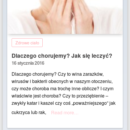
Zdrowe ciało
Dlaczego chorujemy? Jak się leczyć?
Posted
16 stycznia 2016
on
Dlaczego chorujemy? Czy to wina zarazków,
wirusów i bakterii obecnych w naszym otoczeniu,
czy może choroba ma trochę inne oblicze? I czym
właściwie jest choroba? Czy to przeziębienie –
zwykły katar i kaszel czy coś „poważniejszego” jak
cukrzyca lub rak,
Read more…