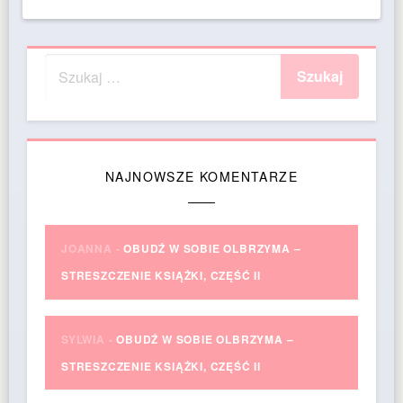
NAJNOWSZE KOMENTARZE
JOANNA
-
OBUDŹ W SOBIE OLBRZYMA –
STRESZCZENIE KSIĄŻKI, CZĘŚĆ II
SYLWIA
-
OBUDŹ W SOBIE OLBRZYMA –
STRESZCZENIE KSIĄŻKI, CZĘŚĆ II