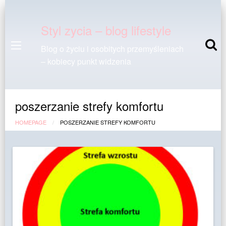
Styl zycia – blog lifestyle
Blog o życiu i osobitych przemyśleniach
– kobiecy punkt widzenia
poszerzanie strefy komfortu
HOMEPAGE
POSZERZANIE STREFY KOMFORTU