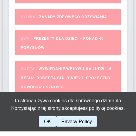
SYLWIA
-
ZASADY ZDROWEGO ODŻYWIANIA
EWA
-
PREZENTY DLA DZIECI – PONAD 40
POMYSŁÓW
MARTA
-
WYWIERANIE WPŁYWU NA LUDZI – 6
REGUŁ ROBERTA CIALDINIEGO. SPOŁECZNY
DOWÓD SŁUSZNOŚCI
Ta strona używa cookies dla sprawnego działania.
Korzystając z tej strony akceptujesz politykę cookies.
OK
Privacy Policy
Theme by Yangiz