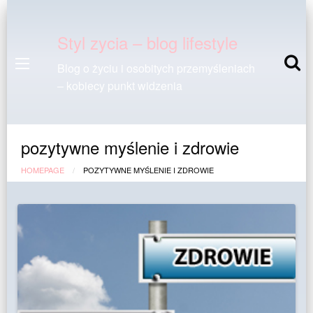
Styl zycia – blog lifestyle
Blog o życiu i osobitych przemyśleniach
– kobiecy punkt widzenia
pozytywne myślenie i zdrowie
HOMEPAGE
POZYTYWNE MYŚLENIE I ZDROWIE