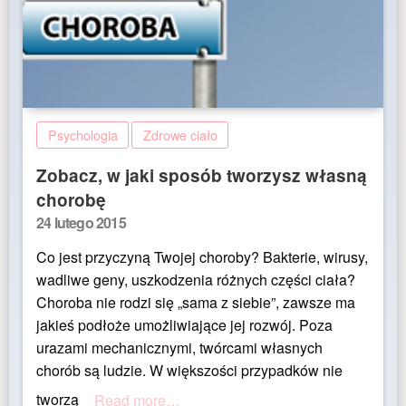
Psychologia
Zdrowe ciało
Zobacz, w jaki sposób tworzysz własną
chorobę
Posted
24 lutego 2015
on
Co jest przyczyną Twojej choroby? Bakterie, wirusy,
wadliwe geny, uszkodzenia różnych części ciała?
Choroba nie rodzi się „sama z siebie”, zawsze ma
jakieś podłoże umożliwiające jej rozwój. Poza
urazami mechanicznymi, twórcami własnych
chorób są ludzie. W większości przypadków nie
tworzą
Read more…