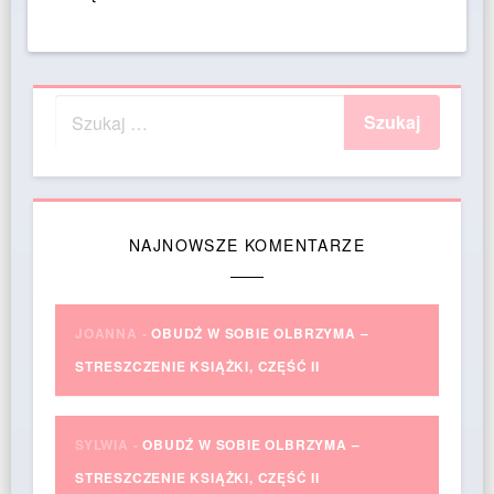
NAJNOWSZE KOMENTARZE
JOANNA
-
OBUDŹ W SOBIE OLBRZYMA –
STRESZCZENIE KSIĄŻKI, CZĘŚĆ II
SYLWIA
-
OBUDŹ W SOBIE OLBRZYMA –
STRESZCZENIE KSIĄŻKI, CZĘŚĆ II