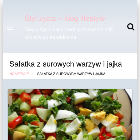
Styl zycia – blog lifestyle
Blog o życiu i osobitych przemyśleniach –
kobiecy punkt widzenia
Sałatka z surowych warzyw i jajka
HOMEPAGE
SAŁATKA Z SUROWYCH WARZYW I JAJKA