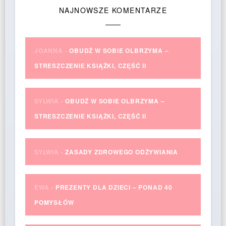
NAJNOWSZE KOMENTARZE
JOANNA
-
OBUDŹ W SOBIE OLBRZYMA –
STRESZCZENIE KSIĄŻKI, CZĘŚĆ II
SYLWIA
-
OBUDŹ W SOBIE OLBRZYMA –
STRESZCZENIE KSIĄŻKI, CZĘŚĆ II
SYLWIA
-
ZASADY ZDROWEGO ODŻYWIANIA
EWA
-
PREZENTY DLA DZIECI – PONAD 40
POMYSŁÓW