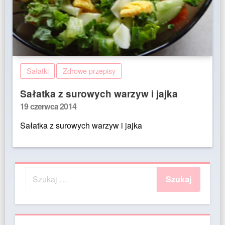
Sałatki
Zdrowe przepisy
Sałatka z surowych warzyw i jajka
Posted
19 czerwca 2014
on
Sałatka z surowych warzyw i jajka