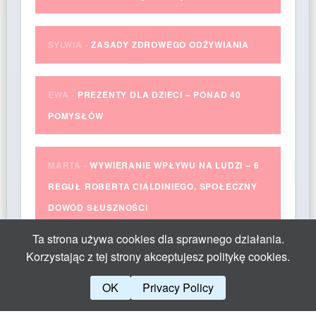
SYLWIA
-
ZASADY ZDROWEGO ODŻYWIANIA
EWA
-
PREZENTY DLA DZIECI – PONAD 40
POMYSŁÓW
MARTA
-
WYWIERANIE WPŁYWU NA LUDZI – 6
REGUŁ ROBERTA CIALDINIEGO. SPOŁECZNY
DOWÓD SŁUSZNOŚCI
Ta strona używa cookies dla sprawnego działania.
Korzystając z tej strony akceptujesz politykę cookies.
OK
Privacy Policy
Theme by Yangiz