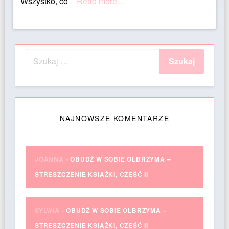
Wszystko, co
Read more…
NAJNOWSZE KOMENTARZE
JOANNA
-
OBUDŹ W SOBIE OLBRZYMA –
STRESZCZENIE KSIĄŻKI, CZĘŚĆ II
SYLWIA
-
OBUDŹ W SOBIE OLBRZYMA –
STRESZCZENIE KSIĄŻKI, CZĘŚĆ II