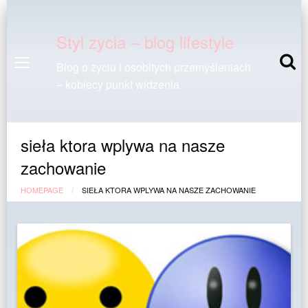
Styl zycia – blog lifestyle
Blog o życiu i osobitych przemyśleniach
– kobiecy punkt widzenia
sieła ktora wplywa na nasze
zachowanie
HOMEPAGE
SIEŁA KTORA WPLYWA NA NASZE ZACHOWANIE