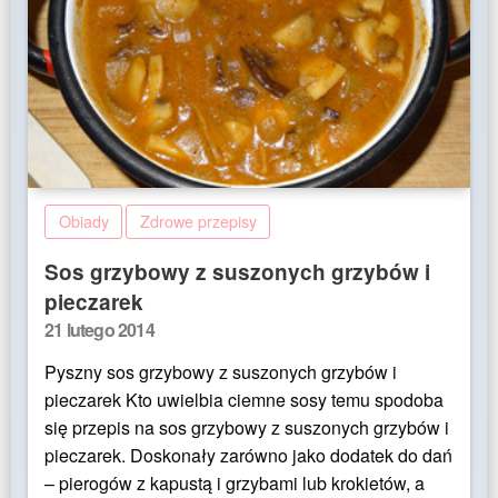
Obiady
Zdrowe przepisy
Sos grzybowy z suszonych grzybów i
pieczarek
Posted
21 lutego 2014
on
Pyszny sos grzybowy z suszonych grzybów i
pieczarek Kto uwielbia ciemne sosy temu spodoba
się przepis na sos grzybowy z suszonych grzybów i
pieczarek. Doskonały zarówno jako dodatek do dań
– pierogów z kapustą i grzybami lub krokietów, a