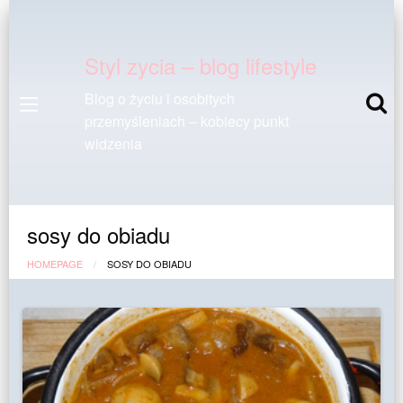
Styl zycia – blog lifestyle
Blog o życiu i osobitych
przemyśleniach – kobiecy punkt
widzenia
sosy do obiadu
HOMEPAGE
SOSY DO OBIADU