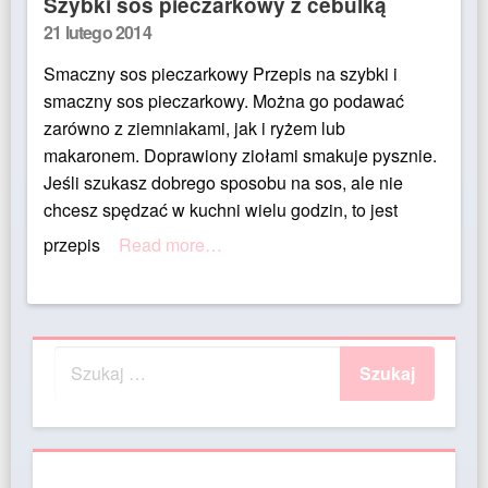
Szybki sos pieczarkowy z cebulką
Posted
21 lutego 2014
on
Smaczny sos pieczarkowy Przepis na szybki i
smaczny sos pieczarkowy. Można go podawać
zarówno z ziemniakami, jak i ryżem lub
makaronem. Doprawiony ziołami smakuje pysznie.
Jeśli szukasz dobrego sposobu na sos, ale nie
chcesz spędzać w kuchni wielu godzin, to jest
przepis
Read more…