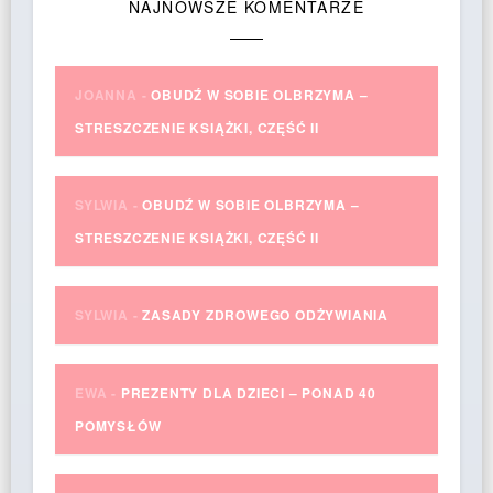
NAJNOWSZE KOMENTARZE
JOANNA
-
OBUDŹ W SOBIE OLBRZYMA –
STRESZCZENIE KSIĄŻKI, CZĘŚĆ II
SYLWIA
-
OBUDŹ W SOBIE OLBRZYMA –
STRESZCZENIE KSIĄŻKI, CZĘŚĆ II
SYLWIA
-
ZASADY ZDROWEGO ODŻYWIANIA
EWA
-
PREZENTY DLA DZIECI – PONAD 40
POMYSŁÓW