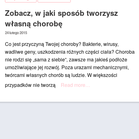
Zobacz, w jaki sposób tworzysz
własną chorobę
Posted
24 lutego 2015
on
Co jest przyczyną Twojej choroby? Bakterie, wirusy,
wadliwe geny, uszkodzenia różnych części ciała? Choroba
nie rodzi się „sama z siebie”, zawsze ma jakieś podłoże
umożliwiające jej rozwój. Poza urazami mechanicznymi,
twórcami własnych chorób są ludzie. W większości
przypadków nie tworzą
Read more…