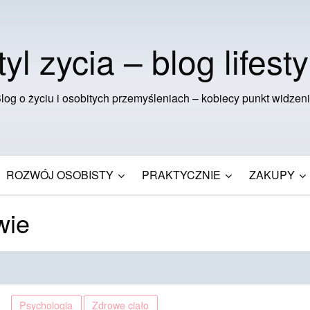
tyl zycia – blog lifesty
log o życiu i osobitych przemyśleniach – kobiecy punkt widzen
ROZWÓJ OSOBISTY
PRAKTYCZNIE
ZAKUPY
wie
Psychologia
Zdrowe ciało