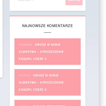
NAJNOWSZE KOMENTARZE
JOANNA
-
OBUDŹ W SOBIE
OLBRZYMA – STRESZCZENIE
KSIĄŻKI, CZĘŚĆ II
SYLWIA
-
OBUDŹ W SOBIE
OLBRZYMA – STRESZCZENIE
KSIĄŻKI, CZĘŚĆ II