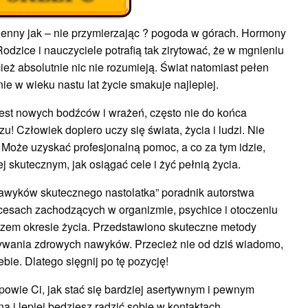
mienny jak – nie przymierzając ? pogoda w górach. Hormony
odzice i nauczyciele potrafią tak zirytować, że w mgnieniu
ież absolutnie nic nie rozumieją. Świat natomiast pełen
nie w wieku nastu lat życie smakuje najlepiej.
jest nowych bodźców i wrażeń, często nie do końca
u! Człowiek dopiero uczy się świata, życia i ludzi. Nie
 Może uzyskać profesjonalną pomoc, a co za tym idzie,
ej skutecznym, jak osiągać cele i żyć pełnią życia.
awyków skutecznego nastolatka” poradnik autorstwa
esach zachodzących w organizmie, psychice i otoczeniu
zem okresie życia. Przedstawiono skuteczne metody
ywania zdrowych nawyków. Przecież nie od dziś wiadomo,
bie. Dlatego sięgnij po tę pozycję!
powie Ci, jak stać się bardziej asertywnym i pewnym
 i lepiej będziesz radzić sobie w kontaktach