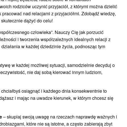
woich rodziców uczynić przyjaciół, z którymi można dzielić
ak pracować nad relacjami z przyjaciółmi. Zdobądź wiedzę,
i skutecznie dążyć do celu!
współczesnego człowieka”. Nauczy Cię jak porzucić
eżności i tworzenia współzależnych idealnych relacji z
 działania w każdej dziedzinie życia, podnosząc tym
atywę w każdej możliwej sytuacji, samodzielnie decyduj o
zeczywistość, nie daj sobą kierować innym ludziom,
o chciałbyś osiągnąć i każdego dnia konsekwentnie to
odążasz i mając na uwadze kierunek, w którym chcesz się
e
– skupiaj swoją uwagę na rzeczach naprawdę ważnych i
robiazgami, które nie są istotne, a często zabierają zbyt