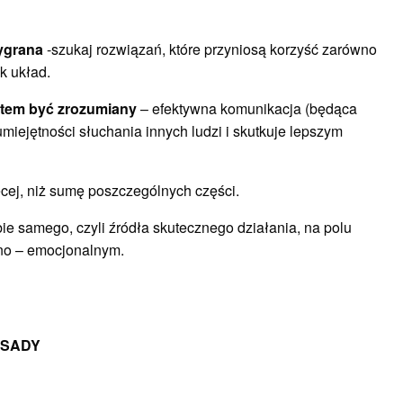
ygrana
-szukaj rozwiązań, które przyniosą korzyść zarówno
ek układ.
potem być zrozumiany
– efektywna komunikacja (będąca
miejętności słuchania innych ludzi i skutkuje lepszym
cej, niż sumę poszczególnych części.
e samego, czyli źródła skutecznego działania, na polu
no – emocjonalnym.
ASADY