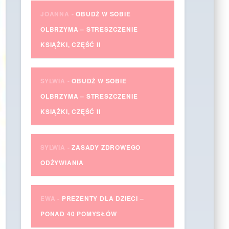
JOANNA
-
OBUDŹ W SOBIE
OLBRZYMA – STRESZCZENIE
KSIĄŻKI, CZĘŚĆ II
SYLWIA
-
OBUDŹ W SOBIE
OLBRZYMA – STRESZCZENIE
KSIĄŻKI, CZĘŚĆ II
SYLWIA
-
ZASADY ZDROWEGO
ODŻYWIANIA
EWA
-
PREZENTY DLA DZIECI –
PONAD 40 POMYSŁÓW