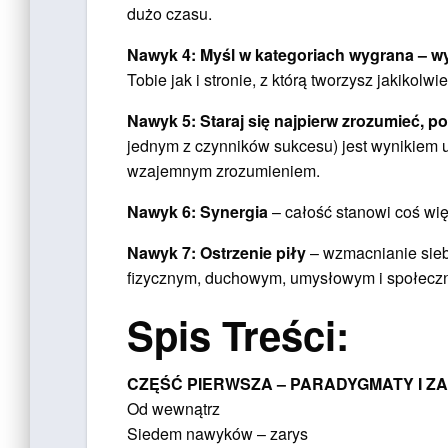
dużo czasu.
Nawyk 4: Myśl w kategoriach wygrana – w
Tobie jak i stronie, z którą tworzysz jakikolwi
Nawyk 5: Staraj się najpierw zrozumieć, 
jednym z czynników sukcesu) jest wynikiem u
wzajemnym zrozumieniem.
Nawyk 6: Synergia
– całość stanowi coś wię
Nawyk 7: Ostrzenie piły
– wzmacnianie siebi
fizycznym, duchowym, umysłowym i społecz
Spis Treści:
CZĘŚĆ PIERWSZA – PARADYGMATY I Z
Od wewnątrz
Siedem nawyków – zarys