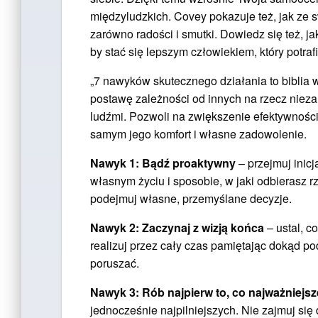
międzyludzkich. Covey pokazuje też, jak ze s
zarówno radości i smutki. Dowiedz się też, j
by stać się lepszym człowiekiem, który potraf
„7 nawyków skutecznego działania to biblia 
postawę zależności od innych na rzecz niezal
ludźmi. Pozwoli na zwiększenie efektywności
samym jego komfort i własne zadowolenie.
Nawyk 1: Bądź proaktywny
– przejmuj inicj
własnym życiu i sposobie, w jaki odbierasz r
podejmuj własne, przemyślane decyzje.
Nawyk 2: Zaczynaj z wizją końca
– ustal, c
realizuj przez cały czas pamiętając dokąd p
poruszać.
Nawyk 3: Rób najpierw to, co najważniejsz
jednocześnie najpilniejszych. Nie zajmuj się d