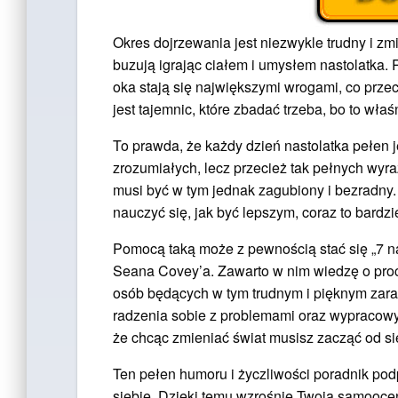
Okres dojrzewania jest niezwykle trudny i z
buzują igrając ciałem i umysłem nastolatka. R
oka stają się największymi wrogami, co przec
jest tajemnic, które zbadać trzeba, bo to właś
To prawda, że każdy dzień nastolatka pełen 
zrozumiałych, lecz przecież tak pełnych wyraz
musi być w tym jednak zagubiony i bezradny.
nauczyć się, jak być lepszym, coraz to bardzi
Pomocą taką może z pewnością stać się „7 n
Seana Covey’a. Zawarto w nim wiedzę o proc
osób będących w tym trudnym i pięknym zara
radzenia sobie z problemami oraz wypracow
że chcąc zmieniać świat musisz zacząć od sie
Ten pełen humoru i życzliwości poradnik pod
siebie. Dzięki temu wzrośnie Twoja samoocena