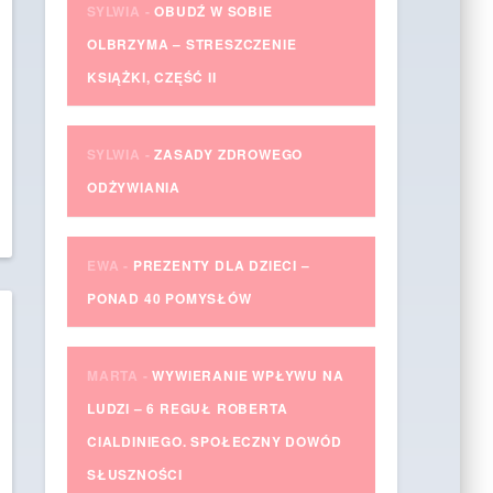
SYLWIA
-
OBUDŹ W SOBIE
OLBRZYMA – STRESZCZENIE
KSIĄŻKI, CZĘŚĆ II
SYLWIA
-
ZASADY ZDROWEGO
ODŻYWIANIA
EWA
-
PREZENTY DLA DZIECI –
PONAD 40 POMYSŁÓW
MARTA
-
WYWIERANIE WPŁYWU NA
LUDZI – 6 REGUŁ ROBERTA
CIALDINIEGO. SPOŁECZNY DOWÓD
SŁUSZNOŚCI