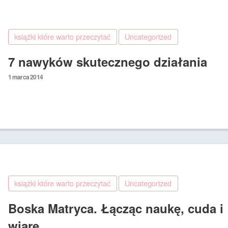
książki które warto przeczytać
Uncategorized
7 nawyków skutecznego działania
Posted
1 marca 2014
on
książki które warto przeczytać
Uncategorized
Boska Matryca. Łącząc naukę, cuda i
wiarę