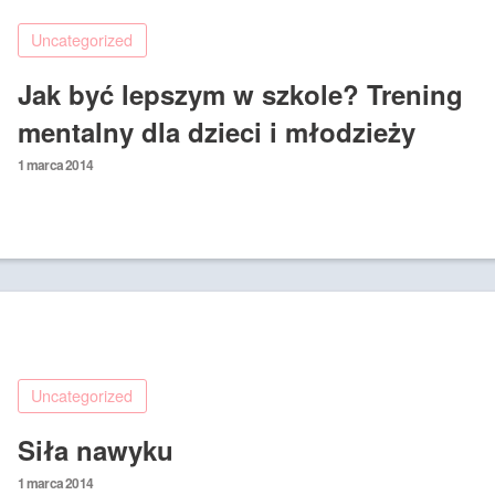
Uncategorized
Jak być lepszym w szkole? Trening
mentalny dla dzieci i młodzieży
Posted
1 marca 2014
on
Uncategorized
Siła nawyku
Posted
1 marca 2014