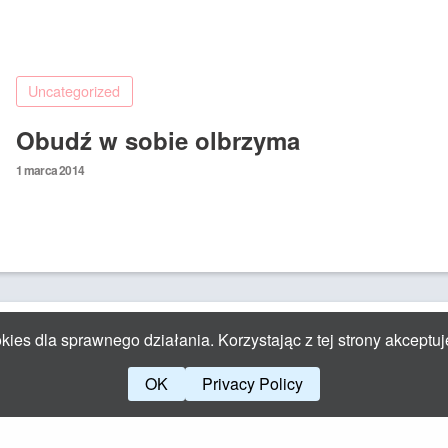
Uncategorized
Obudź w sobie olbrzyma
Posted
1 marca 2014
on
ies dla sprawnego działania. Korzystając z tej strony akceptuj
OK
Privacy Policy