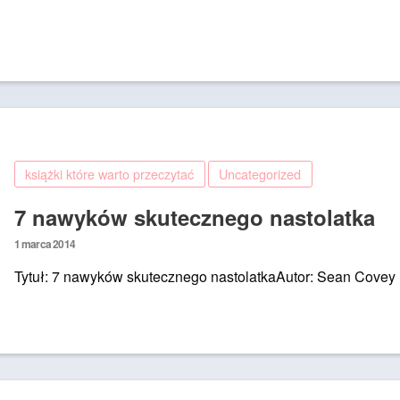
on
książki które warto przeczytać
Uncategorized
7 nawyków skutecznego nastolatka
Posted
1 marca 2014
on
Tytuł: 7 nawyków skutecznego nastolatkaAutor: Sean Covey