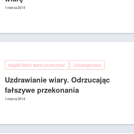
Posted
1 marca 2014
on
książki które warto przeczytać
Uncategorized
Uzdrawianie wiary. Odrzucając
fałszywe przekonania
Posted
1 marca 2014
on