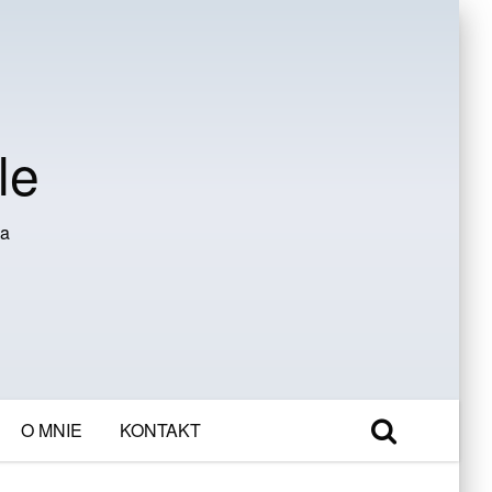
le
ia
O MNIE
KONTAKT