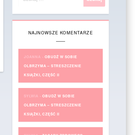
NAJNOWSZE KOMENTARZE
JOANNA
-
OBUDŹ W SOBIE
OLBRZYMA – STRESZCZENIE
KSIĄŻKI, CZĘŚĆ II
SYLWIA
-
OBUDŹ W SOBIE
OLBRZYMA – STRESZCZENIE
KSIĄŻKI, CZĘŚĆ II