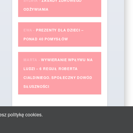
SYLWIA
-
ZASADY ZDROWEGO
ODŻYWIANIA
EWA
-
PREZENTY DLA DZIECI –
PONAD 40 POMYSŁÓW
MARTA
-
WYWIERANIE WPŁYWU NA
LUDZI – 6 REGUŁ ROBERTA
CIALDINIEGO. SPOŁECZNY DOWÓD
SŁUSZNOŚCI
esz politykę cookies.