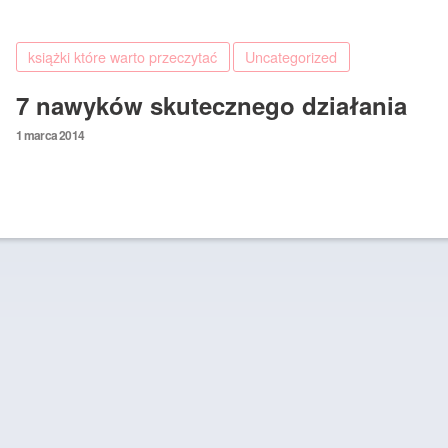
książki które warto przeczytać
Uncategorized
7 nawyków skutecznego działania
Posted
1 marca 2014
on