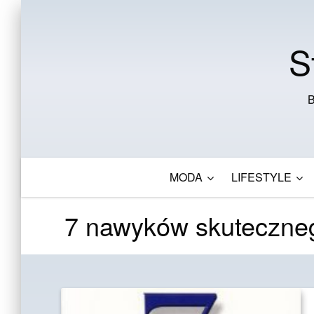
S
B
MODA
LIFESTYLE
7 nawyków skutecznego