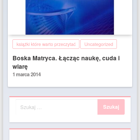
książki które warto przeczytać
Uncategorized
Boska Matryca. Łącząc naukę, cuda i
wiarę
Posted
1 marca 2014
on