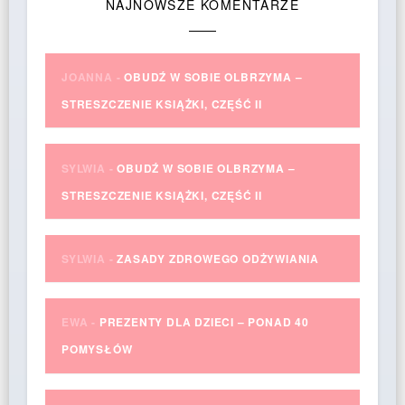
NAJNOWSZE KOMENTARZE
JOANNA
-
OBUDŹ W SOBIE OLBRZYMA –
STRESZCZENIE KSIĄŻKI, CZĘŚĆ II
SYLWIA
-
OBUDŹ W SOBIE OLBRZYMA –
STRESZCZENIE KSIĄŻKI, CZĘŚĆ II
SYLWIA
-
ZASADY ZDROWEGO ODŻYWIANIA
EWA
-
PREZENTY DLA DZIECI – PONAD 40
POMYSŁÓW