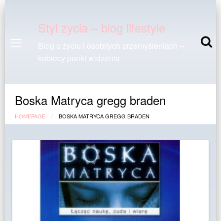
Styl zycia – blog lifestyle
Blog o życiu i osobitych przemyśleniach –
kobiecy punkt widzenia
Boska Matryca gregg braden
HOMEPAGE
BOSKA MATRYCA GREGG BRADEN