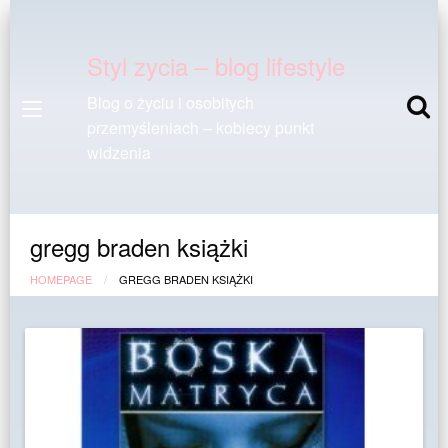
Styl zycia – blog lifestyle
Blog o życiu i osobitych
przemyśleniach – kobiecy punkt
widzenia
gregg braden książki
HOMEPAGE
GREGG BRADEN KSIĄŻKI