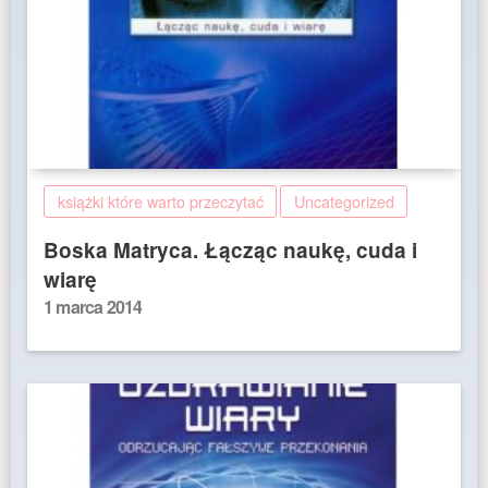
książki które warto przeczytać
Uncategorized
Boska Matryca. Łącząc naukę, cuda i
wiarę
Posted
1 marca 2014
on