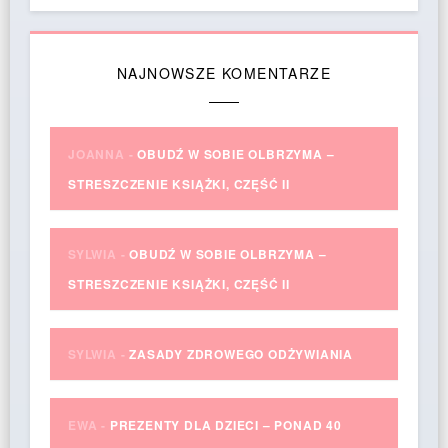
NAJNOWSZE KOMENTARZE
JOANNA
-
OBUDŹ W SOBIE OLBRZYMA –
STRESZCZENIE KSIĄŻKI, CZĘŚĆ II
SYLWIA
-
OBUDŹ W SOBIE OLBRZYMA –
STRESZCZENIE KSIĄŻKI, CZĘŚĆ II
SYLWIA
-
ZASADY ZDROWEGO ODŻYWIANIA
EWA
-
PREZENTY DLA DZIECI – PONAD 40