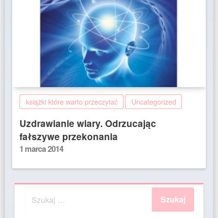
książki które warto przeczytać
Uncategorized
Uzdrawianie wiary. Odrzucając
fałszywe przekonania
Posted
1 marca 2014
on