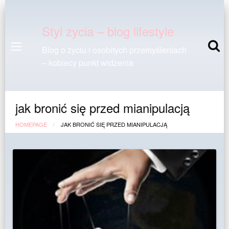
Styl zycia – blog lifestyle
Blog o życiu i osobitych przemyśleniach
– kobiecy punkt widzenia
jak bronić się przed mianipulacją
HOMEPAGE
JAK BRONIĆ SIĘ PRZED MIANIPULACJĄ