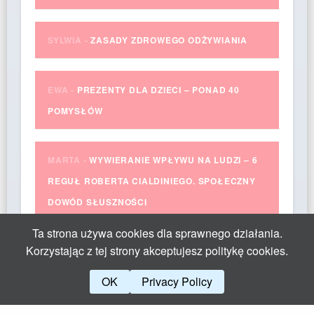
SYLWIA
-
ZASADY ZDROWEGO ODŻYWIANIA
EWA
-
PREZENTY DLA DZIECI – PONAD 40
POMYSŁÓW
MARTA
-
WYWIERANIE WPŁYWU NA LUDZI – 6
REGUŁ ROBERTA CIALDINIEGO. SPOŁECZNY
DOWÓD SŁUSZNOŚCI
Ta strona używa cookies dla sprawnego działania.
Korzystając z tej strony akceptujesz politykę cookies.
OK
Privacy Policy
Theme by Yangiz