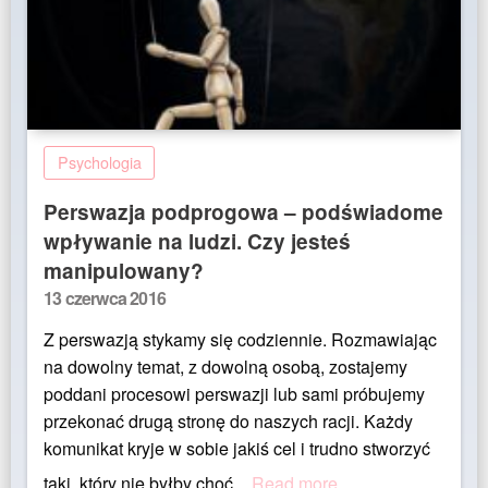
Psychologia
Perswazja podprogowa – podświadome
wpływanie na ludzi. Czy jesteś
manipulowany?
Posted
13 czerwca 2016
on
Z perswazją stykamy się codziennie. Rozmawiając
na dowolny temat, z dowolną osobą, zostajemy
poddani procesowi perswazji lub sami próbujemy
przekonać drugą stronę do naszych racji. Każdy
komunikat kryje w sobie jakiś cel i trudno stworzyć
taki, który nie byłby choć
Read more…