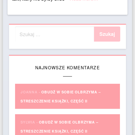
NAJNOWSZE KOMENTARZE
JOANNA
-
OBUDŹ W SOBIE OLBRZYMA –
STRESZCZENIE KSIĄŻKI, CZĘŚĆ II
SYLWIA
-
OBUDŹ W SOBIE OLBRZYMA –
STRESZCZENIE KSIĄŻKI, CZĘŚĆ II