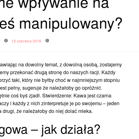
e wpływanie na
steś manipulowany?
Posted
a
13 czerwca 2016
on
awiając na dowolny temat, z dowolną osobą, zostajemy
emy przekonać drugą stronę do naszych racji. Każdy
worzyć taki, który nie byłby choć w najmniejszym stopniu
est pełny, sugeruje że należałoby go opróżnić.
tnie coś byś zjadł. Stwierdzenie: Kawa jest czarna
zy i każdy z nich zinterpretuje je po swojemu – jeden
a drugi, że należałoby do niej dolać mleka.
gowa – jak działa?