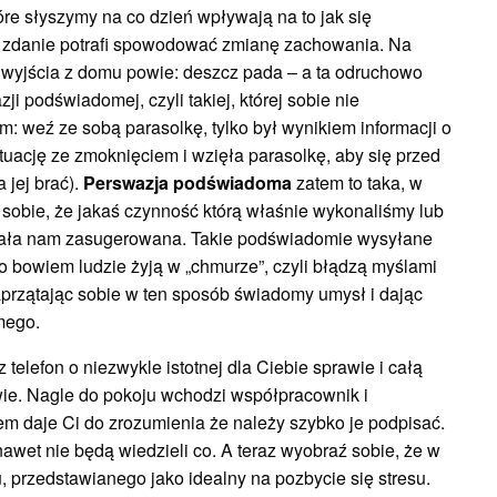
óre słyszymy na co dzień wpływają na to jak się
” zdanie potrafi spowodować zmianę zachowania. Na
 wyjścia z domu powie: deszcz pada – a ta odruchowo
ji podświadomej, czyli takiej, której sobie nie
 weź ze sobą parasolkę, tylko był wynikiem informacji o
tuację ze zmoknięciem i wzięła parasolkę, aby się przed
 jej brać).
Perswazja podświadoma
zatem to taka, w
sobie, że jakaś czynność którą właśnie wykonaliśmy lub
ostała nam zasugerowana. Takie podświadomie wysyłane
 bowiem ludzie żyją w „chmurze”, czyli błądzą myślami
przątając sobie w ten sposób świadomy umysł i dając
mego.
telefon o niezwykle istotnej dla Ciebie sprawie i całą
ie. Nagle do pokoju wchodzi współpracownik i
m daje Ci do zrozumienia że należy szybko je podpisać.
awet nie będą wiedzieli co. A teraz wyobraź sobie, że w
, przedstawianego jako idealny na pozbycie się stresu.