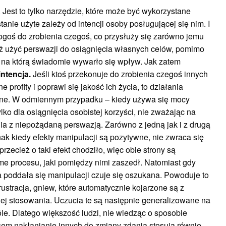
 Jest to tylko narzędzie, które może być wykorzystane
tanie użyte zależy od intencji osoby posługującej się nim. I
goś do zrobienia czegoś, co przysłuży się zarówno jemu
eż użyć perswazji do osiągnięcia własnych celów, pomimo
, na którą świadomie wywarło się wpływ. Jak zatem
intencja.
Jeśli ktoś przekonuje do zrobienia czegoś innych
e profity i poprawi się jakość ich życia, to działania
ne. W odmiennym przypadku – kiedy używa się mocy
ko dla osiągnięcia osobistej korzyści, nie zważając na
nia z niepożądaną perswazją. Zarówno z jedną jak i z drugą
ak kiedy efekty manipulacji są pozytywne, nie zwraca się
rzecież o taki efekt chodziło, więc obie strony są
 procesu, jaki pomiędzy nimi zaszedł. Natomiast gdy
óra poddała się manipulacji czuje się oszukana. Powoduje to
ustracja, gniew, które automatycznie kojarzone są z
ej stosowania. Uczucia te są następnie generalizowane na
e. Dlatego większość ludzi, nie wiedząc o sposobie
sem nakłanianie innych do zmiany zdania stosują równie