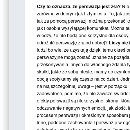
Czy to oznacza, że perswazja jest zła?
Nie.
zarówno w dobrym jak i złym celu. To, jak zos
tak za pomocą perswazji można przekonać ko
jak i osobie wysyłającej komunikat. Można t
wiedzy, że nie będą one korzystne dla osoby
odróżnić perswazję złą od dobrej?
Liczy się 
ludzi bo wie, że uzyskają dzięki temu określon
perswazyjne mogą zostać uznane za pożąda
przekonywania innych do własnego zdania tyl
skutki, jakie ze sobą niesie, mamy do czynie
opcją spotykamy się często na co dzień. Jedn
na nią szczególniej uwagi – jest w porządku, p
zadowolone, pomimo, że nie zawsze świadome
efekty perswazji są niekorzystne, strona, kt
odczuwanie negatywnych emocji, jak złość, fr
procesem perswazji i określonym sposobem j
inne, podobne zachowania i perswazję w ogól
działania, uważa ją za zło wcielone. Tymcza