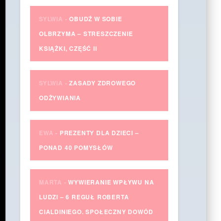
SYLWIA
-
OBUDŹ W SOBIE
OLBRZYMA – STRESZCZENIE
KSIĄŻKI, CZĘŚĆ II
SYLWIA
-
ZASADY ZDROWEGO
ODŻYWIANIA
EWA
-
PREZENTY DLA DZIECI –
PONAD 40 POMYSŁÓW
MARTA
-
WYWIERANIE WPŁYWU NA
LUDZI – 6 REGUŁ ROBERTA
CIALDINIEGO. SPOŁECZNY DOWÓD