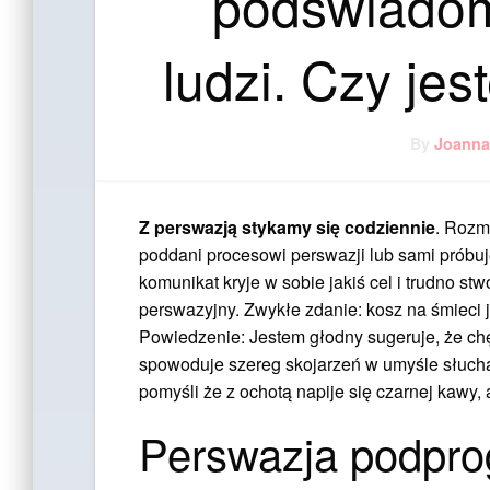
podświadom
ludzi. Czy je
By
Joann
Z perswazją stykamy się codziennie
. Rozm
poddani procesowi perswazji lub sami próbuj
komunikat kryje w sobie jakiś cel i trudno st
perswazyjny. Zwykłe zdanie: kosz na śmieci j
Powiedzenie: Jestem głodny sugeruje, że chę
spowoduje szereg skojarzeń w umyśle słuchac
pomyśli że z ochotą napije się czarnej kawy, 
Perswazja podpro