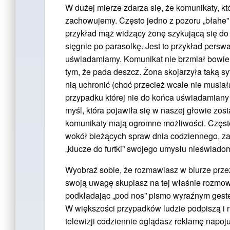
W dużej mierze zdarza się, że komunikaty, kt
zachowujemy. Często jedno z pozoru „błahe
przykład mąż widzący żonę szykującą się do
sięgnie po parasolkę. Jest to przykład perswaz
uświadamiamy. Komunikat nie brzmiał bowiem:
tym, że pada deszcz. Żona skojarzyła taką sy
nią uchronić (choć przecież wcale nie musiała
przypadku której nie do końca uświadamiany 
myśl, która pojawiła się w naszej głowie z
komunikaty mają ogromne możliwości. Często
wokół bieżących spraw dnia codziennego, za
„klucze do furtki” swojego umysłu nieświado
Wyobraź sobie, że rozmawiasz w biurze przez 
swoją uwagę skupiasz na tej właśnie rozmow
podkładając „pod nos” pismo wyraźnym geste
W większości przypadków ludzie podpiszą i n
telewizji codziennie oglądasz reklamę napoju