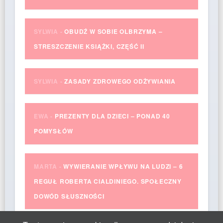
SYLWIA
-
OBUDŹ W SOBIE OLBRZYMA –
STRESZCZENIE KSIĄŻKI, CZĘŚĆ II
SYLWIA
-
ZASADY ZDROWEGO ODŻYWIANIA
EWA
-
PREZENTY DLA DZIECI – PONAD 40
POMYSŁÓW
MARTA
-
WYWIERANIE WPŁYWU NA LUDZI – 6
REGUŁ ROBERTA CIALDINIEGO. SPOŁECZNY
DOWÓD SŁUSZNOŚCI