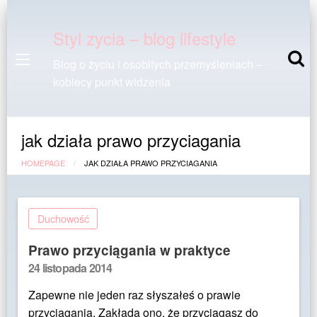
Styl zycia – blog lifestyle
Blog o życiu i osobitych przemyśleniach –
kobiecy punkt widzenia
jak działa prawo przyciagania
HOMEPAGE
JAK DZIAŁA PRAWO PRZYCIAGANIA
Duchowość
Prawo przyciągania w praktyce
Posted
24 listopada 2014
on
Zapewne nie jeden raz słyszałeś o prawie
przyciągania. Zakłada ono, że przyciągasz do