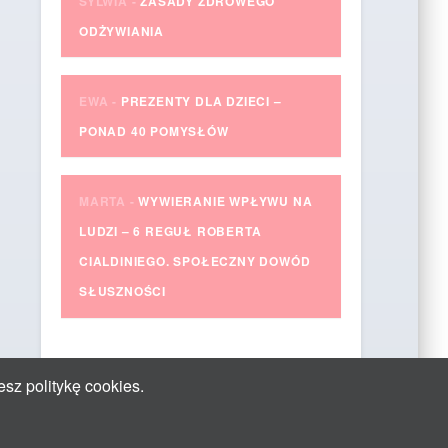
SYLWIA
-
ZASADY ZDROWEGO
ODŻYWIANIA
EWA
-
PREZENTY DLA DZIECI –
PONAD 40 POMYSŁÓW
MARTA
-
WYWIERANIE WPŁYWU NA
LUDZI – 6 REGUŁ ROBERTA
CIALDINIEGO. SPOŁECZNY DOWÓD
SŁUSZNOŚCI
esz politykę cookies.