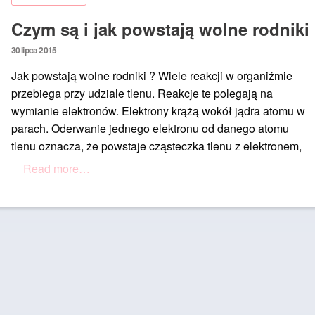
Czym są i jak powstają wolne rodniki
Posted
30 lipca 2015
on
Jak powstają wolne rodniki ? Wiele reakcji w organiźmie
przebiega przy udziale tlenu. Reakcje te polegają na
wymianie elektronów. Elektrony krążą wokół jądra atomu w
parach. Oderwanie jednego elektronu od danego atomu
tlenu oznacza, że powstaje cząsteczka tlenu z elektronem,
Read more…