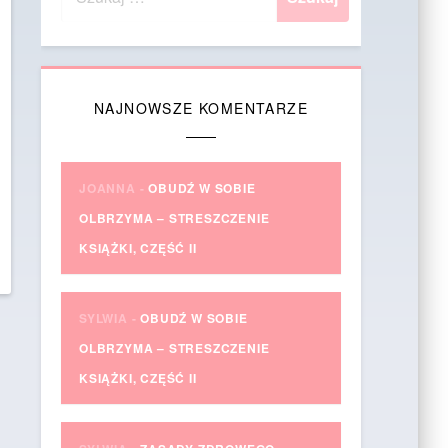
NAJNOWSZE KOMENTARZE
JOANNA
-
OBUDŹ W SOBIE
OLBRZYMA – STRESZCZENIE
KSIĄŻKI, CZĘŚĆ II
SYLWIA
-
OBUDŹ W SOBIE
OLBRZYMA – STRESZCZENIE
KSIĄŻKI, CZĘŚĆ II