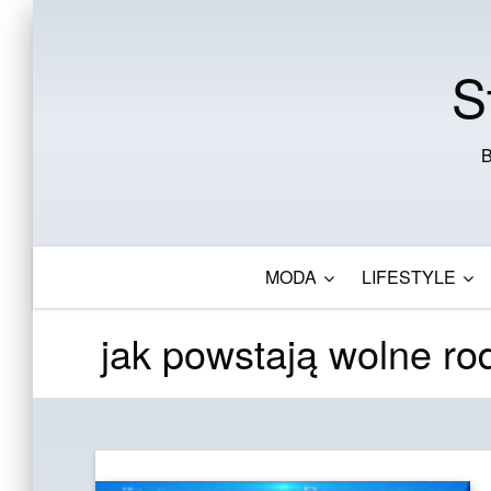
S
B
MODA
LIFESTYLE
jak powstają wolne rod