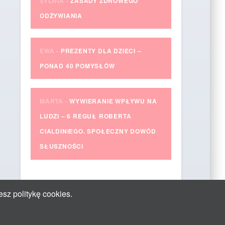
SYLWIA
-
ZASADY ZDROWEGO
ODŻYWIANIA
EWA
-
PREZENTY DLA DZIECI –
PONAD 40 POMYSŁÓW
MARTA
-
WYWIERANIE WPŁYWU NA
LUDZI – 6 REGUŁ ROBERTA
CIALDINIEGO. SPOŁECZNY DOWÓD
SŁUSZNOŚCI
esz politykę cookies.