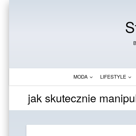
S
B
MODA
LIFESTYLE
jak skutecznie manip