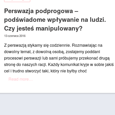
Perswazja podprogowa –
podświadome wpływanie na ludzi.
Czy jesteś manipulowany?
Posted
13 czerwca 2016
on
Z perswazją stykamy się codziennie. Rozmawiając na
dowolny temat, z dowolną osobą, zostajemy poddani
procesowi perswazji lub sami próbujemy przekonać drugą
stronę do naszych racji. Każdy komunikat kryje w sobie jakiś
cel i trudno stworzyć taki, który nie byłby choć
Read more…