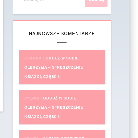
NAJNOWSZE KOMENTARZE
JOANNA
-
OBUDŹ W SOBIE
OLBRZYMA – STRESZCZENIE
KSIĄŻKI, CZĘŚĆ II
SYLWIA
-
OBUDŹ W SOBIE
OLBRZYMA – STRESZCZENIE
KSIĄŻKI, CZĘŚĆ II