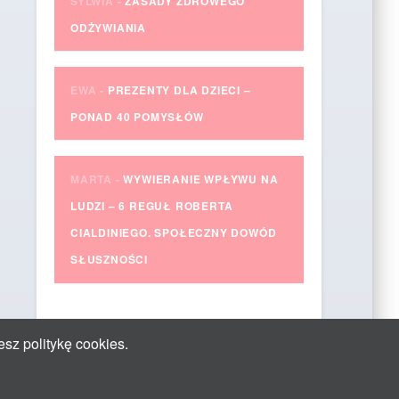
SYLWIA
-
ZASADY ZDROWEGO
ODŻYWIANIA
EWA
-
PREZENTY DLA DZIECI –
PONAD 40 POMYSŁÓW
MARTA
-
WYWIERANIE WPŁYWU NA
LUDZI – 6 REGUŁ ROBERTA
CIALDINIEGO. SPOŁECZNY DOWÓD
SŁUSZNOŚCI
esz politykę cookies.