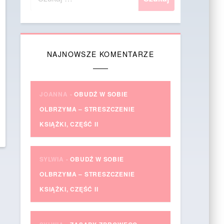
NAJNOWSZE KOMENTARZE
JOANNA
-
OBUDŹ W SOBIE
OLBRZYMA – STRESZCZENIE
KSIĄŻKI, CZĘŚĆ II
SYLWIA
-
OBUDŹ W SOBIE
OLBRZYMA – STRESZCZENIE
KSIĄŻKI, CZĘŚĆ II