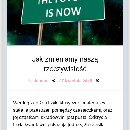
Jak zmieniamy naszą
rzeczywistość
Posted
By
Joanna
27 kwietnia 2015
on
Według założeń fizyki klasycznej materia jest
stała, a przestrzeń pomiędzy cząsteczkami, oraz
jej cząstkami składowymi jest pusta. Odkrycia
fizyki kwantowej pokazują jednak, że cząstki