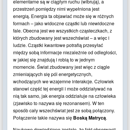
elementarne są w ciągłym ruchu (wibrują), a
przestrzeń pomiędzy nimi wypełniona jest
energią. Energia ta objawiać może się w różnych
formach – jako widoczne cząstki lub niewidoczne
fale. Obecna jest we wszystkich cząsteczkach, z
których zbudowany jest wszechświat – a więc i
ludzie. Cząstki kwantowe potrafią przesyłać
między sobą informacje niezależnie od odległości,
w jakiej się znajdują i robią to w jednym
momencie. Świat zbudowany jest więc z ciągle
zmieniających się pól energetycznych,
wchodzących we wzajemne interakcje. Człowiek
stanowi część tej energii i może oddziaływać na
nią tak samo, jak energia oddziałuje na człowieka
(zjawisko to nazywa się rezonansem). W ten
sposób cały wszechświat jest ze sobą połączony.
Połączenie takie nazywa się
Boską Matrycą
.
Naukowo dowiedzione zostało, że fakt obserwacji