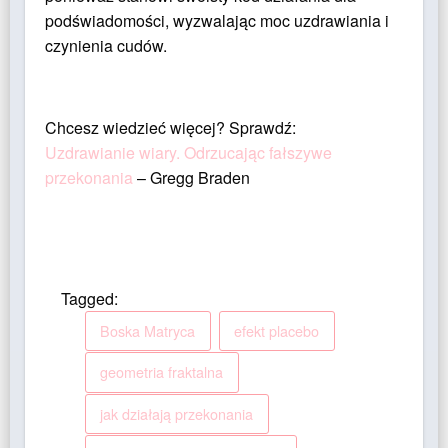
podświadomości, wyzwalając moc uzdrawiania i
czynienia cudów.
Chcesz wiedzieć więcej? Sprawdź:
Uzdrawianie wiary. Odrzucając fałszywe
przekonania
– Gregg Braden
Tagged:
Boska Matryca
efekt placebo
geometria fraktalna
jak działają przekonania