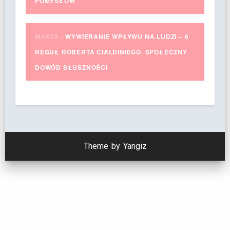
POMYSŁÓW
MARTA
-
WYWIERANIE WPŁYWU NA LUDZI – 6
REGUŁ ROBERTA CIALDINIEGO. SPOŁECZNY
DOWÓD SŁUSZNOŚCI
Theme by Yangiz