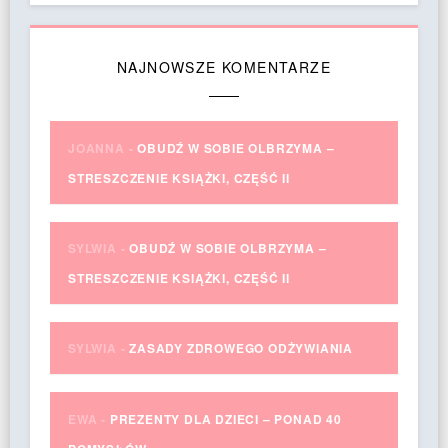
NAJNOWSZE KOMENTARZE
JOANNA
-
OBUDŹ W SOBIE OLBRZYMA –
STRESZCZENIE KSIĄŻKI, CZĘŚĆ II
SYLWIA
-
OBUDŹ W SOBIE OLBRZYMA –
STRESZCZENIE KSIĄŻKI, CZĘŚĆ II
SYLWIA
-
ZASADY ZDROWEGO ODŻYWIANIA
EWA
-
PREZENTY DLA DZIECI – PONAD 40