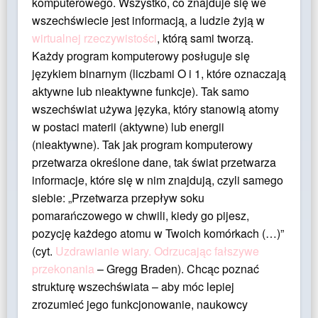
komputerowego. Wszystko, co znajduje się we
wszechświecie jest informacją, a ludzie żyją w
wirtualnej rzeczywistości
, którą sami tworzą.
Każdy program komputerowy posługuje się
językiem binarnym (liczbami O i 1, które oznaczają
aktywne lub nieaktywne funkcje). Tak samo
wszechświat używa języka, który stanowią atomy
w postaci materii (aktywne) lub energii
(nieaktywne). Tak jak program komputerowy
przetwarza określone dane, tak świat przetwarza
informacje, które się w nim znajdują, czyli samego
siebie: „Przetwarza przepływ soku
pomarańczowego w chwili, kiedy go pijesz,
pozycję każdego atomu w Twoich komórkach (…)”
(cyt.
Uzdrawianie wiary. Odrzucając fałszywe
przekonania
– Gregg Braden). Chcąc poznać
strukturę wszechświata – aby móc lepiej
zrozumieć jego funkcjonowanie, naukowcy