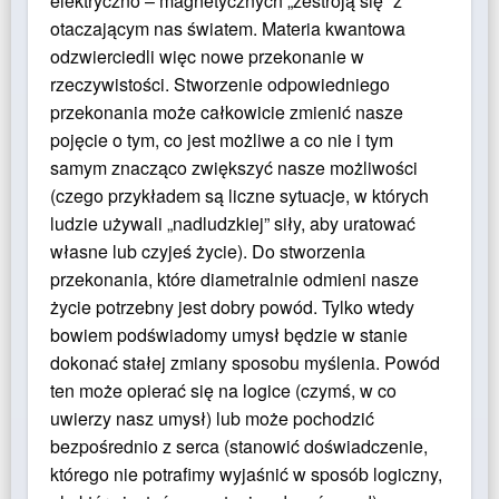
elektryczno – magnetycznych „zestroją się” z
otaczającym nas światem. Materia kwantowa
odzwierciedli więc nowe przekonanie w
rzeczywistości. Stworzenie odpowiedniego
przekonania może całkowicie zmienić nasze
pojęcie o tym, co jest możliwe a co nie i tym
samym znacząco zwiększyć nasze możliwości
(czego przykładem są liczne sytuacje, w których
ludzie używali „nadludzkiej” siły, aby uratować
własne lub czyjeś życie). Do stworzenia
przekonania, które diametralnie odmieni nasze
życie potrzebny jest dobry powód. Tylko wtedy
bowiem podświadomy umysł będzie w stanie
dokonać stałej zmiany sposobu myślenia. Powód
ten może opierać się na logice (czymś, w co
uwierzy nasz umysł) lub może pochodzić
bezpośrednio z serca (stanowić doświadczenie,
którego nie potrafimy wyjaśnić w sposób logiczny,