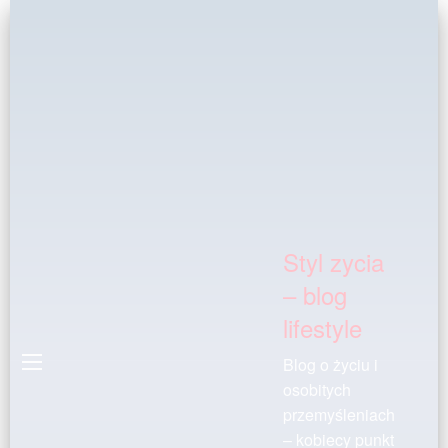
Styl zycia
– blog
lifestyle
Blog o życiu i
osobitych
przemyśleniach
– kobiecy punkt