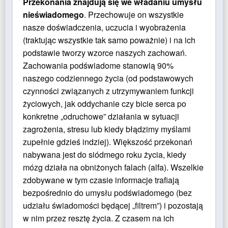
Przekonania znajdują się we władaniu umysłu
nieświadomego
. Przechowuje on wszystkie
nasze doświadczenia, uczucia i wyobrażenia
(traktując wszystkie tak samo poważnie) i na ich
podstawie tworzy wzorce naszych zachowań.
Zachowania podświadome stanowią 90%
naszego codziennego życia (od podstawowych
czynności związanych z utrzymywaniem funkcji
życiowych, jak oddychanie czy bicie serca po
konkretne „odruchowe” działania w sytuacji
zagrożenia, stresu lub kiedy błądzimy myślami
zupełnie gdzieś indziej). Większość przekonań
nabywana jest do siódmego roku życia, kiedy
mózg działa na obniżonych falach (alfa). Wszelkie
zdobywane w tym czasie informacje trafiają
bezpośrednio do umysłu podświadomego (bez
udziału świadomości będącej „filtrem”) i pozostają
w nim przez resztę życia. Z czasem na ich