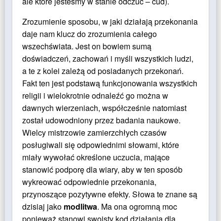
ale które jesteśmy w stanie odczuć – cud).
Zrozumienie sposobu, w jaki działają przekonania
daje nam klucz do zrozumienia całego
wszechświata. Jest on bowiem sumą
doświadczeń, zachowań i myśli wszystkich ludzi,
a te z kolei zależą od posiadanych przekonań.
Fakt ten jest podstawą funkcjonowania wszystkich
religii i wielokrotnie odnaleźć go można w
dawnych wierzeniach, współcześnie natomiast
został udowodniony przez badania naukowe.
Wielcy mistrzowie zamierzchłych czasów
posługiwali się odpowiednimi słowami, które
miały wywołać określone uczucia, mające
stanowić podporę dla wiary, aby w ten sposób
wykreować odpowiednie przekonania,
przynoszące pozytywne efekty. Słowa te znane są
dzisiaj jako
modlitwa
. Ma ona ogromną moc
ponieważ stanowi swoisty kod działania dla