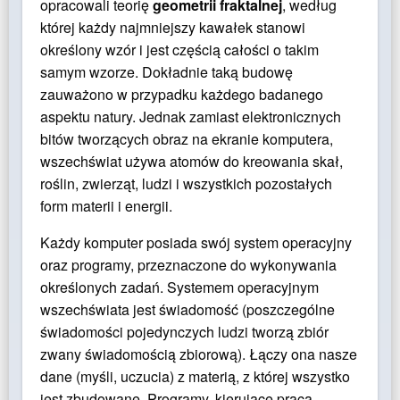
opracowali teorię
geometrii fraktalnej
, według
której każdy najmniejszy kawałek stanowi
określony wzór i jest częścią całości o takim
samym wzorze. Dokładnie taką budowę
zauważono w przypadku każdego badanego
aspektu natury. Jednak zamiast elektronicznych
bitów tworzących obraz na ekranie komputera,
wszechświat używa atomów do kreowania skał,
roślin, zwierząt, ludzi i wszystkich pozostałych
form materii i energii.
Każdy komputer posiada swój system operacyjny
oraz programy, przeznaczone do wykonywania
określonych zadań. Systemem operacyjnym
wszechświata jest świadomość (poszczególne
świadomości pojedynczych ludzi tworzą zbiór
zwany świadomością zbiorową). Łączy ona nasze
dane (myśli, uczucia) z materią, z której wszystko
jest zbudowane. Programy, kierujące pracą