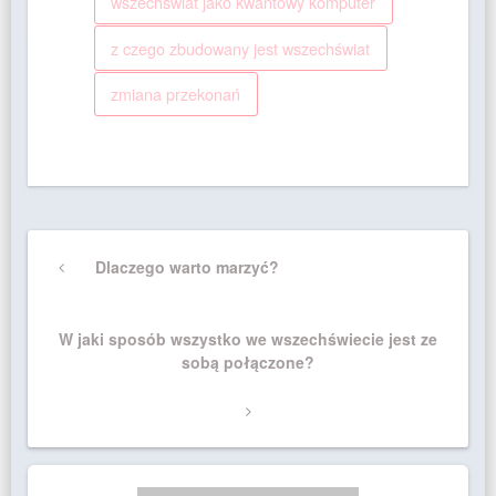
wszechświat jako kwantowy komputer
z czego zbudowany jest wszechświat
zmiana przekonań
Nawigacja
Previous
Dlaczego warto marzyć?
wpisu
Post
Next
W jaki sposób wszystko we wszechświecie jest ze
Post
sobą połączone?