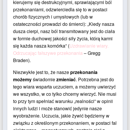
kierujemy się destrukcyjnymi, sprawiającymi ból
przekonaniami, odzwierciedla się to w postaci
chorób fizycznych i umysłowych (lub w
ostateczności prowadzi do śmierci): „Kiedy nasza
dusza cierpi, nasz ból transmitowany jest do ciała
w formie duchowej jakości siły życia, którą karmi
się każda nasza komórka” (
Uzdrawianie wiary.
Odrzucając fałszywe przekonania
– Gregg
Braden).
Niezwykłe jest to, że nasze
przekonania
możemy
świadomie
zmieniać
. Potrzebna jest do
tego wiara wsparta uczuciem, a możemy uwierzyć
we wszystko, w co tylko chcemy wierzyć. Nie musi
to przy tym spełniać warunku „realności” w opinii
innych ludzi i może stanowić jedynie nasze
wyobrażenie. Uczucia, jakie żywić będziemy w
związku z określonym przekonaniem, w postaci fal