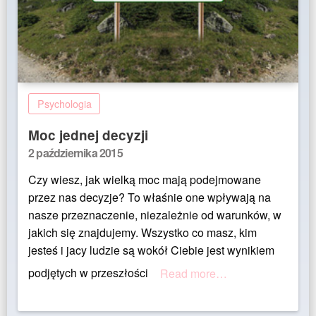
Psychologia
Moc jednej decyzji
Posted
2 października 2015
on
Czy wiesz, jak wielką moc mają podejmowane
przez nas decyzje? To właśnie one wpływają na
nasze przeznaczenie, niezależnie od warunków, w
jakich się znajdujemy. Wszystko co masz, kim
jesteś i jacy ludzie są wokół Ciebie jest wynikiem
podjętych w przeszłości
Read more…