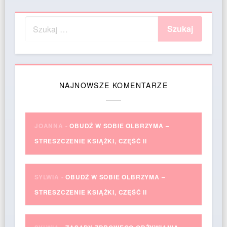
NAJNOWSZE KOMENTARZE
JOANNA
-
OBUDŹ W SOBIE OLBRZYMA –
STRESZCZENIE KSIĄŻKI, CZĘŚĆ II
SYLWIA
-
OBUDŹ W SOBIE OLBRZYMA –
STRESZCZENIE KSIĄŻKI, CZĘŚĆ II