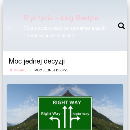
Styl zycia – blog lifestyle
Blog o życiu i osobitych przemyśleniach
– kobiecy punkt widzenia
Moc jednej decyzji
HOMEPAGE
MOC JEDNEJ DECYZJI