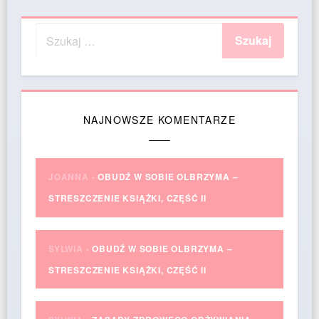
NAJNOWSZE KOMENTARZE
JOANNA
-
OBUDŹ W SOBIE OLBRZYMA –
STRESZCZENIE KSIĄŻKI, CZĘŚĆ II
SYLWIA
-
OBUDŹ W SOBIE OLBRZYMA –
STRESZCZENIE KSIĄŻKI, CZĘŚĆ II