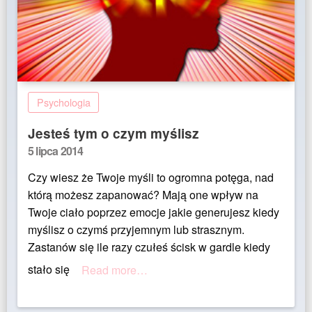
Psychologia
Jesteś tym o czym myślisz
Posted
5 lipca 2014
on
Czy wiesz że Twoje myśli to ogromna potęga, nad
którą możesz zapanować? Mają one wpływ na
Twoje ciało poprzez emocje jakie generujesz kiedy
myślisz o czymś przyjemnym lub strasznym.
Zastanów się ile razy czułeś ścisk w gardle kiedy
stało się
Read more…