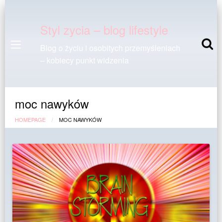
Styl zycia – blog lifestyle
Blog o życiu i osobitych przemyśleniach
– kobiecy punkt widzenia
moc nawyków
HOMEPAGE
MOC NAWYKÓW