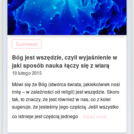
Duchowość
Bóg jest wszędzie, czyli wyjaśnienie w
jaki sposób nauka łączy się z wiarą
Posted
19 lutego 2015
on
Mówi się że Bóg (stwórca świata, jakiekolwiek nosi
imię – w zależności od religii) jest wszędzie. Skoro
tak, to znaczy, że jest również w nas, co z kolei
sugeruje, że jesteśmy jego częścią. Jeśli wszystko
co istnieje jest częścią jednego
Read more…