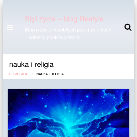
Styl zycia – blog lifestyle
Blog o życiu i osobitych przemyśleniach
– kobiecy punkt widzenia
nauka i religia
HOMEPAGE
NAUKA I RELIGIA