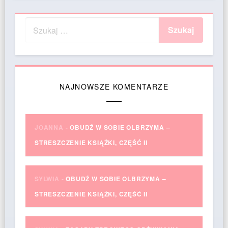
NAJNOWSZE KOMENTARZE
JOANNA
-
OBUDŹ W SOBIE OLBRZYMA –
STRESZCZENIE KSIĄŻKI, CZĘŚĆ II
SYLWIA
-
OBUDŹ W SOBIE OLBRZYMA –
STRESZCZENIE KSIĄŻKI, CZĘŚĆ II