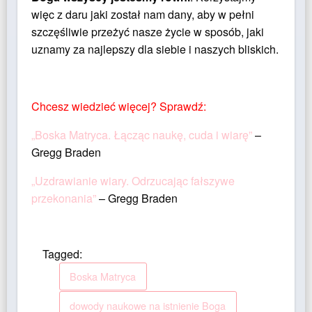
więc z daru jaki został nam dany, aby w pełni
szczęśliwie przeżyć nasze życie w sposób, jaki
uznamy za najlepszy dla siebie i naszych bliskich.
Chcesz wiedzieć więcej? Sprawdź:
„Boska Matryca. Łącząc naukę, cuda i wiarę”
–
Gregg Braden
„Uzdrawianie wiary. Odrzucając fałszywe
przekonania”
– Gregg Braden
Tagged:
Boska Matryca
dowody naukowe na istnienie Boga