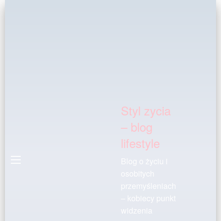
Styl zycia
– blog
lifestyle
Blog o życiu i
osobitych
przemyśleniach
– kobiecy punkt
widzenia