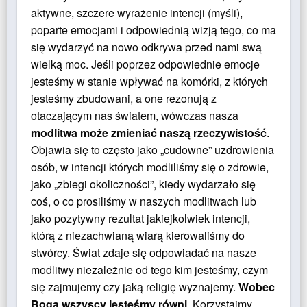
aktywne, szczere wyrażenie intencji (myśli),
poparte emocjami i odpowiednią wizją tego, co ma
się wydarzyć na nowo odkrywa przed nami swą
wielką moc. Jeśli poprzez odpowiednie emocje
jesteśmy w stanie wpływać na komórki, z których
jesteśmy zbudowani, a one rezonują z
otaczającym nas światem, wówczas nasza
modlitwa może zmieniać naszą rzeczywistość
.
Objawia się to często jako „cudowne” uzdrowienia
osób, w intencji których modliliśmy się o zdrowie,
jako „zbiegi okoliczności”, kiedy wydarzało się
coś, o co prosiliśmy w naszych modlitwach lub
jako pozytywny rezultat jakiejkolwiek intencji,
którą z niezachwianą wiarą kierowaliśmy do
stwórcy. Świat zdaje się odpowiadać na nasze
modlitwy niezależnie od tego kim jesteśmy, czym
się zajmujemy czy jaką religię wyznajemy.
Wobec
Boga wszyscy jesteśmy równi
. Korzystajmy