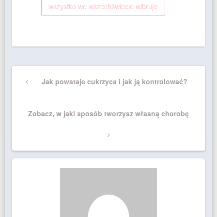
wszystko we wszechświecie wibruje
Nawigacja
Previous
Jak powstaje cukrzyca i jak ją kontrolować?
wpisu
Post
Next
Zobacz, w jaki sposób tworzysz własną chorobę
Post