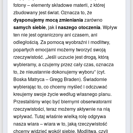
fotony – elementy składowe materii, z której
zbudowany jest świat. Oznacza to, że
dysponujemy mocą zmieniania
zarówno
samych siebie
, jak
i naszego otoczenia
. Wpływ
ten nie jest ograniczony ani czasem, ani
odległością. Za pomocą wyobraźni i modlitwy,
popartych emocjami możemy tworzyć swoją
rzeczywistość. „Jeśli uczucie jest drogą, którą
wybieramy, a czujemy przez cały czas, oznacza
to, że nieustannie dokonujemy wyboru” (cyt.
Boska Matryca – Gregg Braden). Świadomie
wybierając to, co chcemy myśleć i odczuwać
kreujemy swoje życie według własnego planu.
Przestaliśmy więc być biernymi obserwatorami
rzeczywistości, teraz możemy aktywnie na nią
wpływać. Tutaj właśnie wielką rolę odgrywa
nasza wiara – wiara w to, jaką rzeczywistość
chcemy widzieć wokół siebie. Modlitwa, czyli