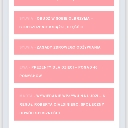
SYLWIA
-
OBUDŹ W SOBIE OLBRZYMA –
STRESZCZENIE KSIĄŻKI, CZĘŚĆ II
SYLWIA
-
ZASADY ZDROWEGO ODŻYWIANIA
EWA
-
PREZENTY DLA DZIECI – PONAD 40
POMYSŁÓW
MARTA
-
WYWIERANIE WPŁYWU NA LUDZI – 6
REGUŁ ROBERTA CIALDINIEGO. SPOŁECZNY
DOWÓD SŁUSZNOŚCI