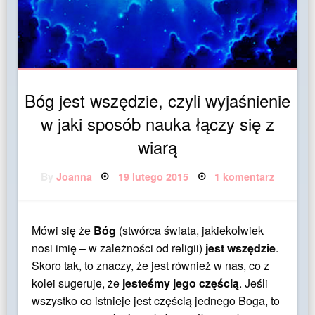
Bóg jest wszędzie, czyli wyjaśnienie
w jaki sposób nauka łączy się z
wiarą
Posted
do
By
Joanna
19 lutego 2015
1 komentarz
on
Bóg
jest
wszędzie
czyli
wyjaśni
Mówi się że
Bóg
(stwórca świata, jakiekolwiek
w
jaki
nosi imię – w zależności od religii)
jest wszędzie
.
sposób
nauka
Skoro tak, to znaczy, że jest również w nas, co z
łączy
kolei sugeruje, że
jesteśmy jego częścią
. Jeśli
się
z
wszystko co istnieje jest częścią jednego Boga, to
wiarą