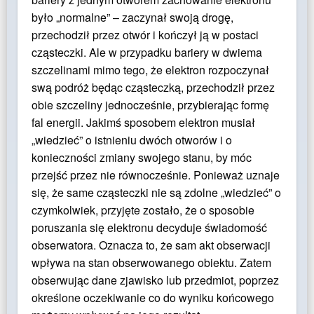
było „normalne” – zaczynał swoją drogę,
przechodził przez otwór i kończył ją w postaci
cząsteczki. Ale w przypadku bariery w dwiema
szczelinami mimo tego, że elektron rozpoczynał
swą podróż będąc cząsteczką, przechodził przez
obie szczeliny jednocześnie, przybierając formę
fal energii. Jakimś sposobem elektron musiał
„wiedzieć” o istnieniu dwóch otworów i o
konieczności zmiany swojego stanu, by móc
przejść przez nie równocześnie. Ponieważ uznaje
się, że same cząsteczki nie są zdolne „wiedzieć” o
czymkolwiek, przyjęte zostało, że o sposobie
poruszania się elektronu decyduje świadomość
obserwatora. Oznacza to, że sam akt obserwacji
wpływa na stan obserwowanego obiektu. Zatem
obserwując dane zjawisko lub przedmiot, poprzez
określone oczekiwanie co do wyniku końcowego