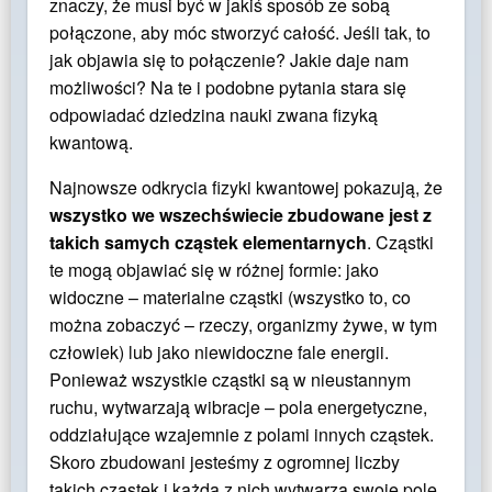
znaczy, że musi być w jakiś sposób ze sobą
połączone, aby móc stworzyć całość. Jeśli tak, to
jak objawia się to połączenie? Jakie daje nam
możliwości? Na te i podobne pytania stara się
odpowiadać dziedzina nauki zwana fizyką
kwantową.
Najnowsze odkrycia fizyki kwantowej pokazują, że
wszystko we wszechświecie zbudowane jest z
takich samych cząstek elementarnych
. Cząstki
te mogą objawiać się w różnej formie: jako
widoczne – materialne cząstki (wszystko to, co
można zobaczyć – rzeczy, organizmy żywe, w tym
człowiek) lub jako niewidoczne fale energii.
Ponieważ wszystkie cząstki są w nieustannym
ruchu, wytwarzają wibracje – pola energetyczne,
oddziałujące wzajemnie z polami innych cząstek.
Skoro zbudowani jesteśmy z ogromnej liczby
takich cząstek i każda z nich wytwarza swoje pole