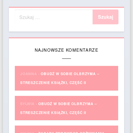
NAJNOWSZE KOMENTARZE
JOANNA
-
OBUDŹ W SOBIE OLBRZYMA –
STRESZCZENIE KSIĄŻKI, CZĘŚĆ II
SYLWIA
-
OBUDŹ W SOBIE OLBRZYMA –
STRESZCZENIE KSIĄŻKI, CZĘŚĆ II