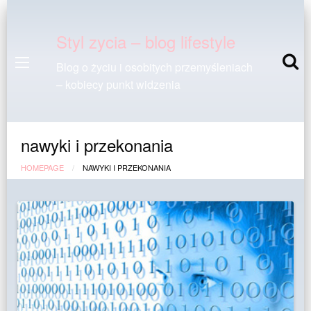
Styl zycia – blog lifestyle
Blog o życiu i osobitych przemyśleniach
– kobiecy punkt widzenia
nawyki i przekonania
HOMEPAGE
NAWYKI I PRZEKONANIA