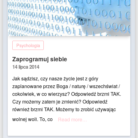
Psychologia
Zaprogramuj siebie
Posted
14 lipca 2014
on
Jak sądzisz, czy nasze życie jest z góry
zaplanowane przez Boga / naturę / wszechświat /
cokolwiek, w co wierzysz? Odpowiedź brzmi TAK.
Czy możemy zatem je zmienić? Odpowiedź
również brzmi TAK. Możemy to zrobić używając
wolnej woli. To, co
Read more…