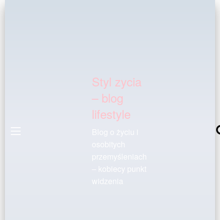
Styl zycia
– blog
lifestyle
Blog o życiu i
osobitych
przemyśleniach
– kobiecy punkt
widzenia