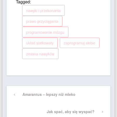
Tagged:
nawyki i przekonania
prawo przyciągania
programowanie mózgu
układ siatkowaty
zaprogramuj siebie
zmiana nawyków
Nawigacja
Previous
Amarantus – lepszy niż mleko
wpisu
Post
Next
Jak spać, aby się wyspać?
Post