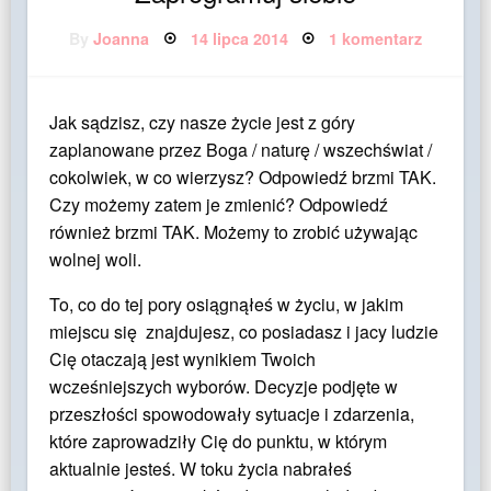
Posted
do
By
Joanna
14 lipca 2014
1 komentarz
on
Zaprogr
siebie
Jak sądzisz, czy nasze życie jest z góry
zaplanowane przez Boga / naturę / wszechświat /
cokolwiek, w co wierzysz? Odpowiedź brzmi TAK.
Czy możemy zatem je zmienić? Odpowiedź
również brzmi TAK. Możemy to zrobić używając
wolnej woli.
To, co do tej pory osiągnąłeś w życiu, w jakim
miejscu się znajdujesz, co posiadasz i jacy ludzie
Cię otaczają jest wynikiem Twoich
wcześniejszych wyborów. Decyzje podjęte w
przeszłości spowodowały sytuacje i zdarzenia,
które zaprowadziły Cię do punktu, w którym
aktualnie jesteś. W toku życia nabrałeś