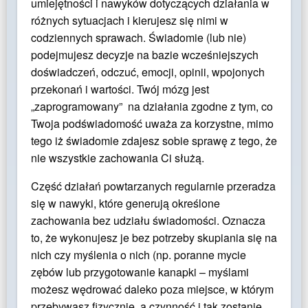
umiejętności i nawyków dotyczących działania w
różnych sytuacjach i kierujesz się nimi w
codziennych sprawach. Świadomie (lub nie)
podejmujesz decyzje na bazie wcześniejszych
doświadczeń, odczuć, emocji, opinii, wpojonych
przekonań i wartości. Twój mózg jest
„zaprogramowany” na działania zgodne z tym, co
Twoja podświadomość uważa za korzystne, mimo
tego iż świadomie zdajesz sobie sprawę z tego, że
nie wszystkie zachowania Ci służą.
Część działań powtarzanych regularnie przeradza
się w nawyki, które generują określone
zachowania bez udziału świadomości. Oznacza
to, że wykonujesz je bez potrzeby skupiania się na
nich czy myślenia o nich (np. poranne mycie
zębów lub przygotowanie kanapki – myślami
możesz wędrować daleko poza miejsce, w którym
przebywasz fizycznie, a czynność i tak zostanie