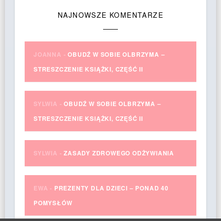
NAJNOWSZE KOMENTARZE
JOANNA
-
OBUDŹ W SOBIE OLBRZYMA –
STRESZCZENIE KSIĄŻKI, CZĘŚĆ II
SYLWIA
-
OBUDŹ W SOBIE OLBRZYMA –
STRESZCZENIE KSIĄŻKI, CZĘŚĆ II
SYLWIA
-
ZASADY ZDROWEGO ODŻYWIANIA
EWA
-
PREZENTY DLA DZIECI – PONAD 40
POMYSŁÓW