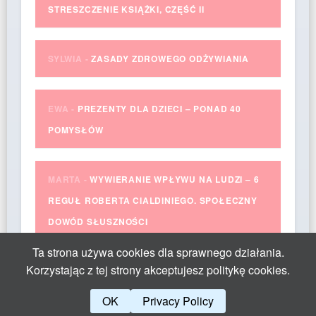
STRESZCZENIE KSIĄŻKI, CZĘŚĆ II
SYLWIA
-
ZASADY ZDROWEGO ODŻYWIANIA
EWA
-
PREZENTY DLA DZIECI – PONAD 40
POMYSŁÓW
MARTA
-
WYWIERANIE WPŁYWU NA LUDZI – 6
REGUŁ ROBERTA CIALDINIEGO. SPOŁECZNY
DOWÓD SŁUSZNOŚCI
Ta strona używa cookies dla sprawnego działania.
Korzystając z tej strony akceptujesz politykę cookies.
OK
Privacy Policy