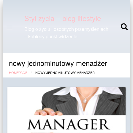
Styl zycia – blog lifestyle
Blog o życiu i osobitych przemyśleniach
– kobiecy punkt widzenia
nowy jednominutowy menadżer
HOMEPAGE
NOWY JEDNOMINUTOWY MENADŻER