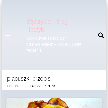
Styl zycia – blog
lifestyle
Blog o życiu i osobitych
przemyśleniach – kobiecy punkt
widzenia
placuszki przepis
HOMEPAGE
PLACUSZKI PRZEPIS