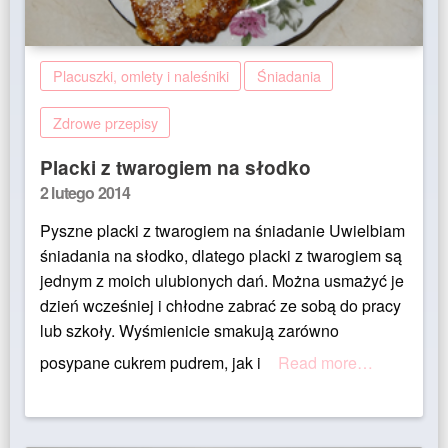
Placuszki, omlety i naleśniki
Śniadania
Zdrowe przepisy
Placki z twarogiem na słodko
Posted
2 lutego 2014
on
Pyszne placki z twarogiem na śniadanie Uwielbiam
śniadania na słodko, dlatego placki z twarogiem są
jednym z moich ulubionych dań. Można usmażyć je
dzień wcześniej i chłodne zabrać ze sobą do pracy
lub szkoły. Wyśmienicie smakują zarówno
posypane cukrem pudrem, jak i
Read more…