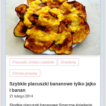
Placuszki, omlety i naleśniki
Śniadania
Zdrowe przepisy
Szybkie placuszki bananowe tylko jajko
i banan
Posted
21 lutego 2014
on
Słodkie placuszki bananowe Smaczne śniadanie