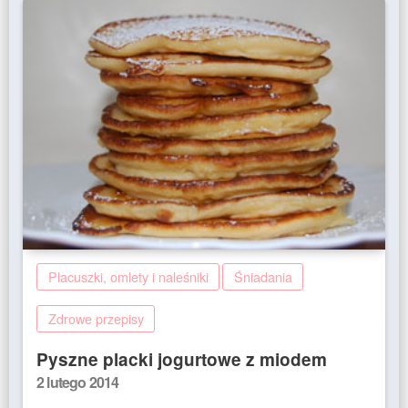
Placuszki, omlety i naleśniki
Śniadania
Zdrowe przepisy
Pyszne placki jogurtowe z miodem
Posted
2 lutego 2014
on