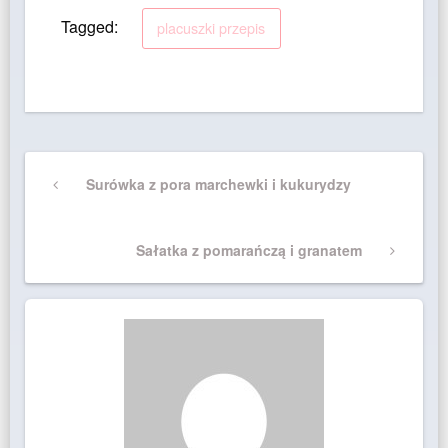
Tagged:
placuszki przepis
Nawigacja
Previous
Surówka z pora marchewki i kukurydzy
wpisu
Post
Next
Sałatka z pomarańczą i granatem
Post