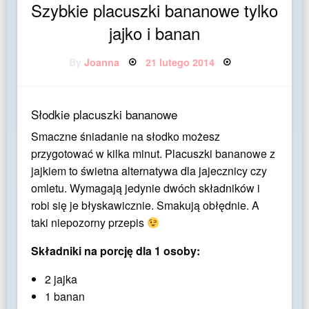
Szybkie placuszki bananowe tylko
jajko i banan
Posted
By
Joanna
21 lutego 2014
on
Słodkie placuszki bananowe
Smaczne śniadanie na słodko możesz
przygotować w kilka minut. Placuszki bananowe z
jajkiem to świetna alternatywa dla jajecznicy czy
omletu. Wymagają jedynie dwóch składników i
robi się je błyskawicznie. Smakują obłędnie. A
taki niepozorny przepis
Składniki na porcję dla 1 osoby:
2 jajka
1 banan