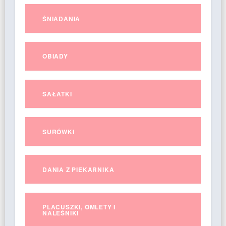
ŚNIADANIA
OBIADY
SAŁATKI
SURÓWKI
DANIA Z PIEKARNIKA
PLACUSZKI, OMLETY I
NALEŚNIKI