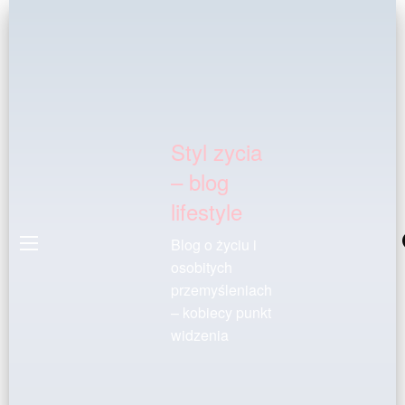
Styl zycia
– blog
lifestyle
Blog o życiu i
osobitych
przemyśleniach
– kobiecy punkt
widzenia