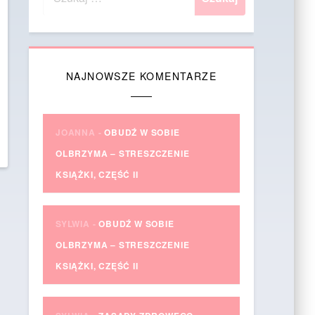
NAJNOWSZE KOMENTARZE
JOANNA
-
OBUDŹ W SOBIE
OLBRZYMA – STRESZCZENIE
KSIĄŻKI, CZĘŚĆ II
SYLWIA
-
OBUDŹ W SOBIE
OLBRZYMA – STRESZCZENIE
KSIĄŻKI, CZĘŚĆ II