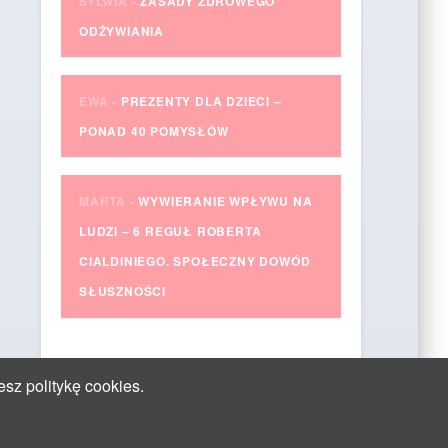
SYLWIA
-
ZASADY ZDROWEGO
ODŻYWIANIA
EWA
-
PREZENTY DLA DZIECI –
PONAD 40 POMYSŁÓW
MARTA
-
WYWIERANIE WPŁYWU NA
LUDZI – 6 REGUŁ ROBERTA
CIALDINIEGO. SPOŁECZNY DOWÓD
SŁUSZNOŚCI
esz politykę cookies.