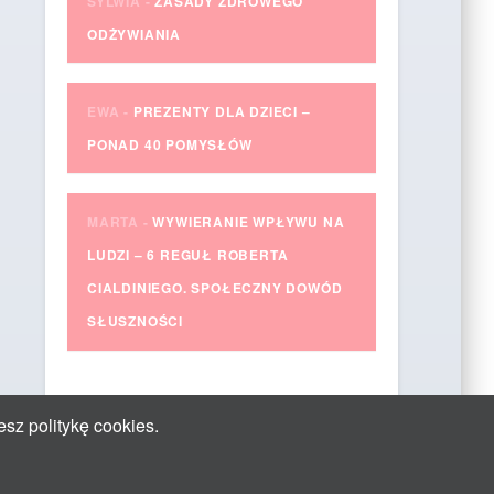
SYLWIA
-
ZASADY ZDROWEGO
ODŻYWIANIA
EWA
-
PREZENTY DLA DZIECI –
PONAD 40 POMYSŁÓW
MARTA
-
WYWIERANIE WPŁYWU NA
LUDZI – 6 REGUŁ ROBERTA
CIALDINIEGO. SPOŁECZNY DOWÓD
SŁUSZNOŚCI
esz politykę cookies.