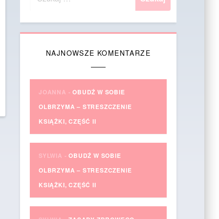
NAJNOWSZE KOMENTARZE
JOANNA
-
OBUDŹ W SOBIE
OLBRZYMA – STRESZCZENIE
KSIĄŻKI, CZĘŚĆ II
SYLWIA
-
OBUDŹ W SOBIE
OLBRZYMA – STRESZCZENIE
KSIĄŻKI, CZĘŚĆ II