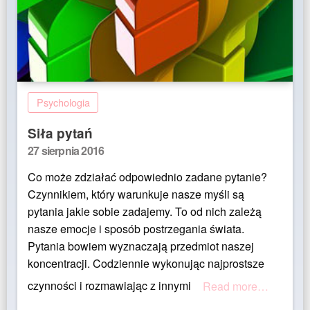
Psychologia
Siła pytań
Posted
27 sierpnia 2016
on
Co może zdziałać odpowiednio zadane pytanie?
Czynnikiem, który warunkuje nasze myśli są
pytania jakie sobie zadajemy. To od nich zależą
nasze emocje i sposób postrzegania świata.
Pytania bowiem wyznaczają przedmiot naszej
koncentracji. Codziennie wykonując najprostsze
czynności i rozmawiając z innymi
Read more…