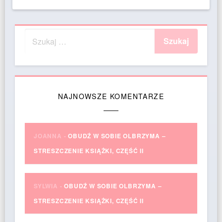
NAJNOWSZE KOMENTARZE
JOANNA
-
OBUDŹ W SOBIE OLBRZYMA –
STRESZCZENIE KSIĄŻKI, CZĘŚĆ II
SYLWIA
-
OBUDŹ W SOBIE OLBRZYMA –
STRESZCZENIE KSIĄŻKI, CZĘŚĆ II