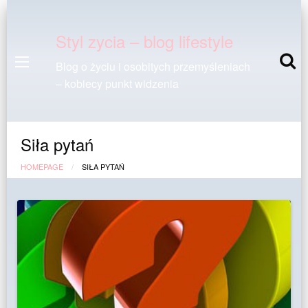
Styl zycia – blog lifestyle
Blog o życiu i osobitych przemyśleniach
– kobiecy punkt widzenia
Siła pytań
HOMEPAGE
SIŁA PYTAŃ