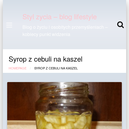
Styl zycia – blog lifestyle
Blog o życiu i osobitych przemyśleniach –
kobiecy punkt widzenia
Syrop z cebuli na kaszel
HOMEPAGE
SYROP Z CEBULI NA KASZEL