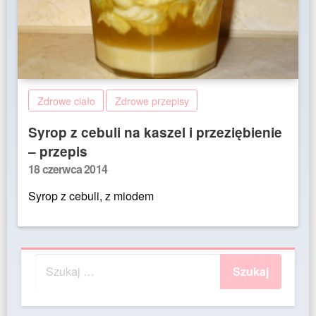
Zdrowe ciało
Zdrowe przepisy
Syrop z cebuli na kaszel i przeziębienie
– przepis
Posted
18 czerwca 2014
on
Syrop z cebuli, z miodem