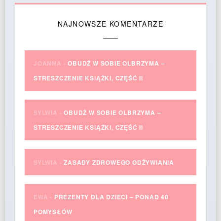
NAJNOWSZE KOMENTARZE
JOANNA
-
OBUDŹ W SOBIE OLBRZYMA –
STRESZCZENIE KSIĄŻKI, CZĘŚĆ II
SYLWIA
-
OBUDŹ W SOBIE OLBRZYMA –
STRESZCZENIE KSIĄŻKI, CZĘŚĆ II
SYLWIA
-
ZASADY ZDROWEGO ODŻYWIANIA
EWA
-
PREZENTY DLA DZIECI – PONAD 40
POMYSŁÓW