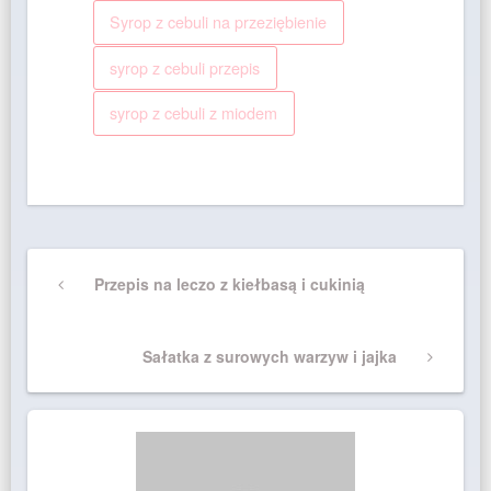
Syrop z cebuli na przeziębienie
syrop z cebuli przepis
syrop z cebuli z miodem
Nawigacja
Previous
Przepis na leczo z kiełbasą i cukinią
wpisu
Post
Next
Sałatka z surowych warzyw i jajka
Post