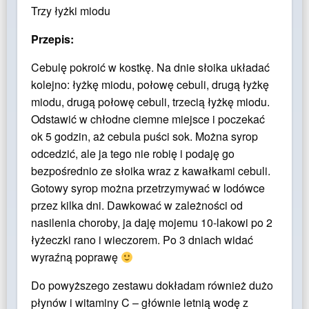
Trzy łyżki miodu
Przepis:
Cebulę pokroić w kostkę. Na dnie słoika układać
kolejno: łyżkę miodu, połowę cebuli, drugą łyżkę
miodu, drugą połowę cebuli, trzecią łyżkę miodu.
Odstawić w chłodne ciemne miejsce i poczekać
ok 5 godzin, aż cebula puści sok. Można syrop
odcedzić, ale ja tego nie robię i podaję go
bezpośrednio ze słoika wraz z kawałkami cebuli.
Gotowy syrop można przetrzymywać w lodówce
przez kilka dni. Dawkować w zależności od
nasilenia choroby, ja daję mojemu 10-lakowi po 2
łyżeczki rano i wieczorem. Po 3 dniach widać
wyraźną poprawę
Do powyższego zestawu dokładam również dużo
płynów i witaminy C – głównie letnią wodę z