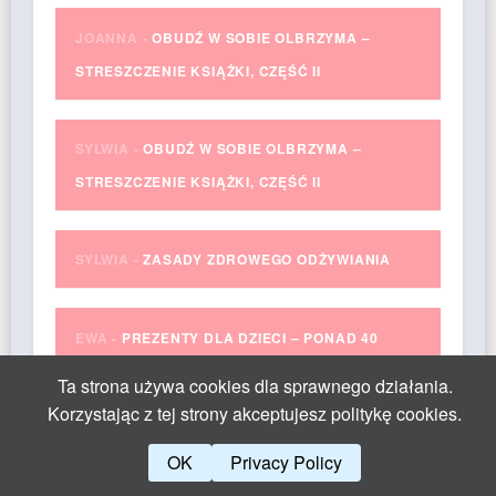
JOANNA
-
OBUDŹ W SOBIE OLBRZYMA –
STRESZCZENIE KSIĄŻKI, CZĘŚĆ II
SYLWIA
-
OBUDŹ W SOBIE OLBRZYMA –
STRESZCZENIE KSIĄŻKI, CZĘŚĆ II
SYLWIA
-
ZASADY ZDROWEGO ODŻYWIANIA
EWA
-
PREZENTY DLA DZIECI – PONAD 40
POMYSŁÓW
Ta strona używa cookies dla sprawnego działania.
Korzystając z tej strony akceptujesz politykę cookies.
MARTA
-
WYWIERANIE WPŁYWU NA LUDZI – 6
OK
Privacy Policy
REGUŁ ROBERTA CIALDINIEGO. SPOŁECZNY