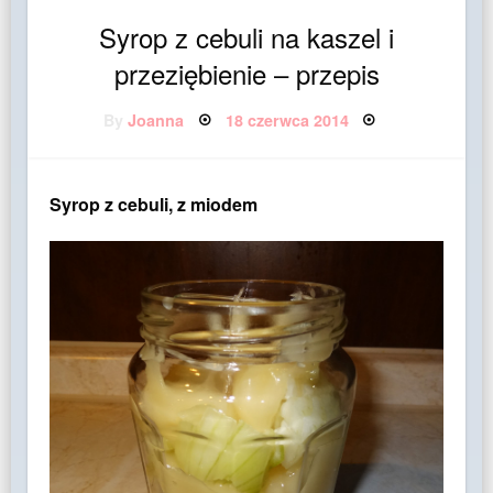
Syrop z cebuli na kaszel i
przeziębienie – przepis
Posted
By
Joanna
18 czerwca 2014
on
Syrop z cebuli, z miodem