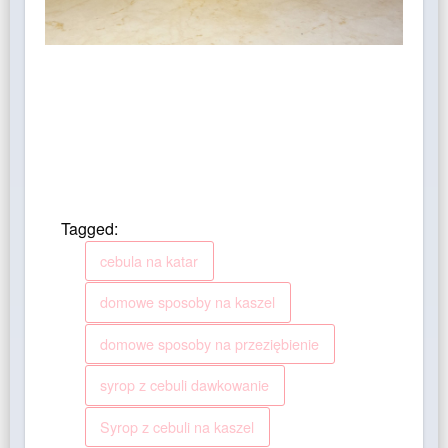
Tagged:
cebula na katar
domowe sposoby na kaszel
domowe sposoby na przeziębienie
syrop z cebuli dawkowanie
Syrop z cebuli na kaszel