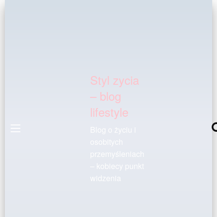
Styl zycia
– blog
lifestyle
Blog o życiu i
osobitych
przemyśleniach
– kobiecy punkt
widzenia