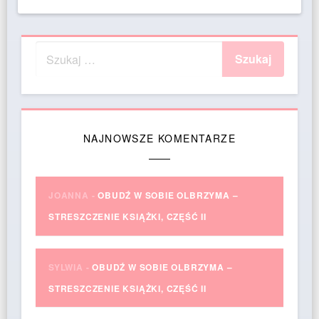
NAJNOWSZE KOMENTARZE
JOANNA
-
OBUDŹ W SOBIE OLBRZYMA –
STRESZCZENIE KSIĄŻKI, CZĘŚĆ II
SYLWIA
-
OBUDŹ W SOBIE OLBRZYMA –
STRESZCZENIE KSIĄŻKI, CZĘŚĆ II