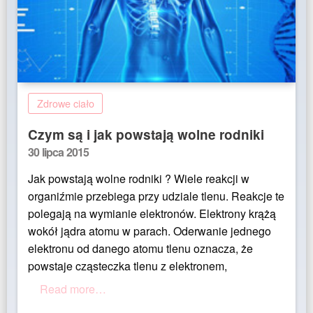
Zdrowe ciało
Czym są i jak powstają wolne rodniki
Posted
30 lipca 2015
on
Jak powstają wolne rodniki ? Wiele reakcji w
organiźmie przebiega przy udziale tlenu. Reakcje te
polegają na wymianie elektronów. Elektrony krążą
wokół jądra atomu w parach. Oderwanie jednego
elektronu od danego atomu tlenu oznacza, że
powstaje cząsteczka tlenu z elektronem,
Read more…