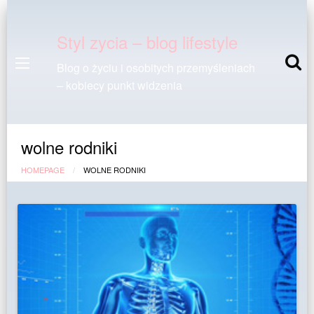
Styl zycia – blog lifestyle
Blog o życiu i osobitych przemyśleniach
– kobiecy punkt widzenia
wolne rodniki
HOMEPAGE
WOLNE RODNIKI