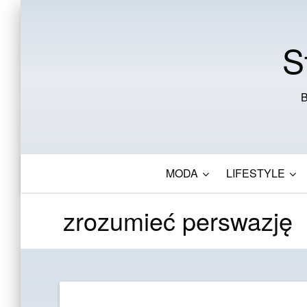
S
B
MODA
LIFESTYLE
zrozumieć perswazję