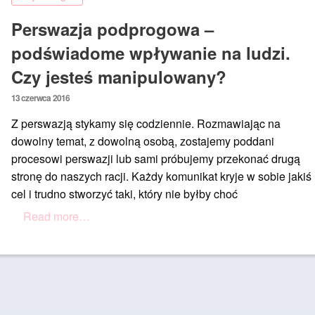
Perswazja podprogowa –
podświadome wpływanie na ludzi.
Czy jesteś manipulowany?
Posted
13 czerwca 2016
on
Z perswazją stykamy się codziennie. Rozmawiając na
dowolny temat, z dowolną osobą, zostajemy poddani
procesowi perswazji lub sami próbujemy przekonać drugą
stronę do naszych racji. Każdy komunikat kryje w sobie jakiś
cel i trudno stworzyć taki, który nie byłby choć
Read more…