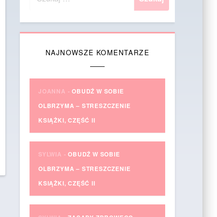
NAJNOWSZE KOMENTARZE
JOANNA
-
OBUDŹ W SOBIE
OLBRZYMA – STRESZCZENIE
KSIĄŻKI, CZĘŚĆ II
SYLWIA
-
OBUDŹ W SOBIE
OLBRZYMA – STRESZCZENIE
KSIĄŻKI, CZĘŚĆ II