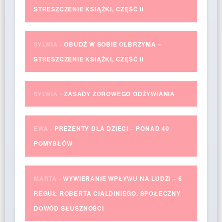
STRESZCZENIE KSIĄŻKI, CZĘŚĆ II
SYLWIA
-
OBUDŹ W SOBIE OLBRZYMA –
STRESZCZENIE KSIĄŻKI, CZĘŚĆ II
SYLWIA
-
ZASADY ZDROWEGO ODŻYWIANIA
EWA
-
PREZENTY DLA DZIECI – PONAD 40
POMYSŁÓW
MARTA
-
WYWIERANIE WPŁYWU NA LUDZI – 6
REGUŁ ROBERTA CIALDINIEGO. SPOŁECZNY
DOWÓD SŁUSZNOŚCI