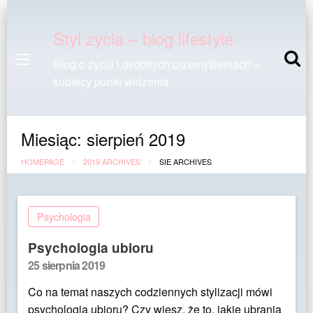
Styl zycia – blog lifestyle
Blog o życiu i osobitych przemyśleniach –
kobiecy punkt widzenia
Miesiąc:
sierpień 2019
HOMEPAGE
2019 ARCHIVES
SIE ARCHIVES
Psychologia
Psychologia ubioru
Posted
25 sierpnia 2019
on
Co na temat naszych codziennych stylizacji mówi
psychologia ubioru? Czy wiesz, że to, jakie ubrania