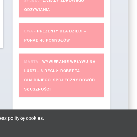
SYLWIA
-
ZASADY ZDROWEGO
ODŻYWIANIA
EWA
-
PREZENTY DLA DZIECI –
PONAD 40 POMYSŁÓW
MARTA
-
WYWIERANIE WPŁYWU NA
LUDZI – 6 REGUŁ ROBERTA
CIALDINIEGO. SPOŁECZNY DOWÓD
SŁUSZNOŚCI
esz politykę cookies.