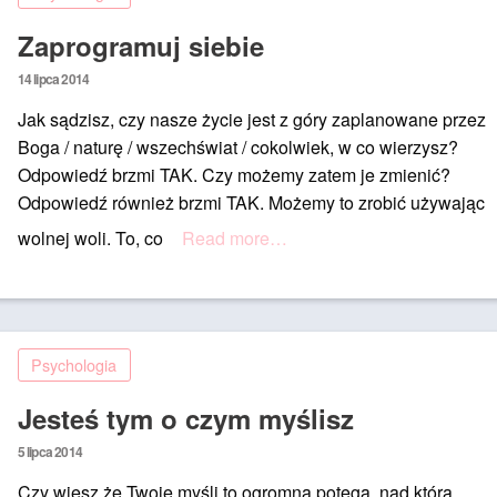
Zaprogramuj siebie
Posted
14 lipca 2014
on
Jak sądzisz, czy nasze życie jest z góry zaplanowane przez
Boga / naturę / wszechświat / cokolwiek, w co wierzysz?
Odpowiedź brzmi TAK. Czy możemy zatem je zmienić?
Odpowiedź również brzmi TAK. Możemy to zrobić używając
wolnej woli. To, co
Read more…
Psychologia
Jesteś tym o czym myślisz
Posted
5 lipca 2014
on
Czy wiesz że Twoje myśli to ogromna potęga, nad którą