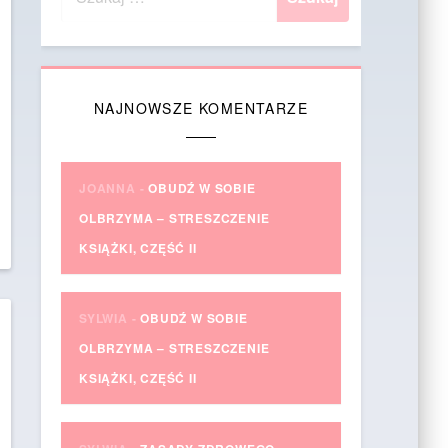
NAJNOWSZE KOMENTARZE
JOANNA
-
OBUDŹ W SOBIE
OLBRZYMA – STRESZCZENIE
KSIĄŻKI, CZĘŚĆ II
SYLWIA
-
OBUDŹ W SOBIE
OLBRZYMA – STRESZCZENIE
KSIĄŻKI, CZĘŚĆ II