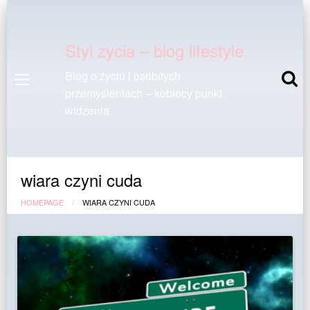
Styl zycia – blog lifestyle
Blog o życiu i osobitych
przemyśleniach – kobiecy punkt
widzenia
wiara czyni cuda
HOMEPAGE
WIARA CZYNI CUDA