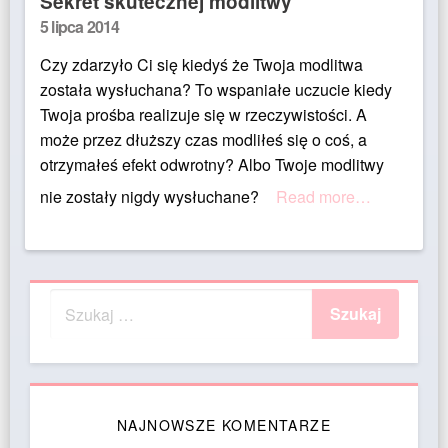
Sekret skutecznej modlitwy
Posted
5 lipca 2014
on
Czy zdarzyło Ci się kiedyś że Twoja modlitwa
została wysłuchana? To wspaniałe uczucie kiedy
Twoja prośba realizuje się w rzeczywistości. A
może przez dłuższy czas modliłeś się o coś, a
otrzymałeś efekt odwrotny? Albo Twoje modlitwy
nie zostały nigdy wysłuchane?
Read more…
NAJNOWSZE KOMENTARZE