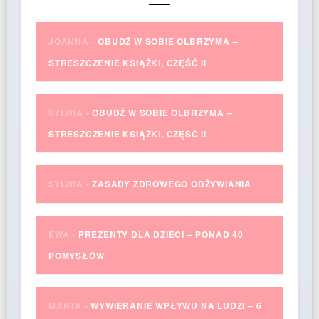
JOANNA
-
OBUDŹ W SOBIE OLBRZYMA –
STRESZCZENIE KSIĄŻKI, CZĘŚĆ II
SYLWIA
-
OBUDŹ W SOBIE OLBRZYMA –
STRESZCZENIE KSIĄŻKI, CZĘŚĆ II
SYLWIA
-
ZASADY ZDROWEGO ODŻYWIANIA
EWA
-
PREZENTY DLA DZIECI – PONAD 40
POMYSŁÓW
MARTA
-
WYWIERANIE WPŁYWU NA LUDZI – 6