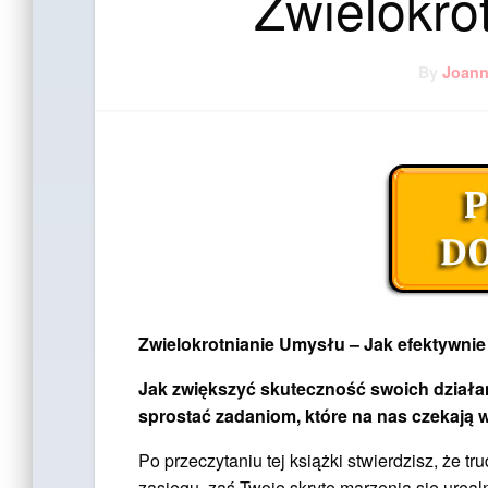
Zwielokro
By
Joan
Zwielokrotnianie Umysłu – Jak efektywnie 
Jak zwiększyć skuteczność swoich działań
sprostać zadaniom, które na nas czekają 
Po przeczytaniu tej książki stwierdzisz, że 
zasięgu, zaś Twoje skryte marzenia się urealni