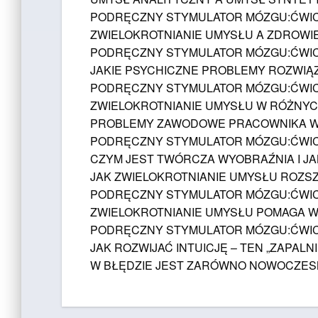
PODRĘCZNY STYMULATOR MÓZGU:ĆWIC
ZWIELOKROTNIANIE UMYSŁU A ZDROWIE
PODRĘCZNY STYMULATOR MÓZGU:ĆWIC
JAKIE PSYCHICZNE PROBLEMY ROZWIĄ
PODRĘCZNY STYMULATOR MÓZGU:ĆWI
ZWIELOKROTNIANIE UMYSŁU W RÓŻNYCH
PROBLEMY ZAWODOWE PRACOWNIKA W
PODRĘCZNY STYMULATOR MÓZGU:ĆWIC
CZYM JEST TWÓRCZA WYOBRAŹNIA I JA
JAK ZWIELOKROTNIANIE UMYSŁU ROZSZ
PODRĘCZNY STYMULATOR MÓZGU:ĆWIC
ZWIELOKROTNIANIE UMYSŁU POMAGA W
PODRĘCZNY STYMULATOR MÓZGU:ĆWIC
JAK ROZWIJAĆ INTUICJĘ – TEN „ZAPALNI
W BŁĘDZIE JEST ZARÓWNO NOWOCZESNA