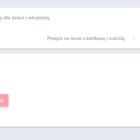
 dla dzieci i młodzieży
Next
Przepis na leczo z kiełbasą i cukinią
Post
a
ts