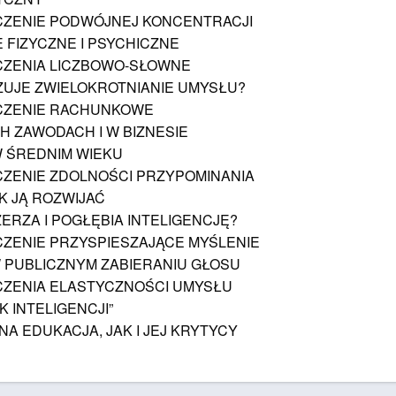
ZENIE PODWÓJNEJ KONCENTRACJI
 FIZYCZNE I PSYCHICZNE
ZENIA LICZBOWO-SŁOWNE
ZUJE ZWIELOKROTNIANIE UMYSŁU?
CZENIE RACHUNKOWE
 ZAWODACH I W BIZNESIE
 ŚREDNIM WIEKU
ZENIE ZDOLNOŚCI PRZYPOMINANIA
K JĄ ROZWIJAĆ
ERZA I POGŁĘBIA INTELIGENCJĘ?
ZENIE PRZYSPIESZAJĄCE MYŚLENIE
 PUBLICZNYM ZABIERANIU GŁOSU
ZENIA ELASTYCZNOŚCI UMYSŁU
K INTELIGENCJI”
 EDUKACJA, JAK I JEJ KRYTYCY