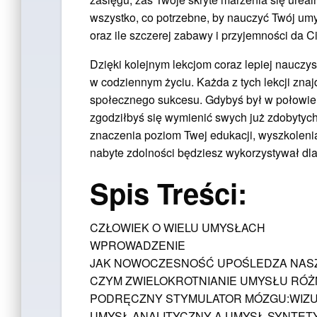
wszystko, co potrzebne, by nauczyć Twój umys
oraz ile szczerej zabawy i przyjemności da C
Dzięki kolejnym lekcjom coraz lepiej nauczy
w codziennym życiu. Każda z tych lekcji zna
społecznego sukcesu. Gdybyś był w połowie t
zgodziłbyś się wymienić swych już zdobytych 
znaczenia poziom Twej edukacji, wyszkolen
nabyte zdolności będziesz wykorzystywał dl
Spis Treści:
CZŁOWIEK O WIELU UMYSŁACH
WPROWADZENIE
JAK NOWOCZESNOŚĆ UPOŚLEDZA NASZ
CZYM ZWIELOKROTNIANIE UMYSŁU RÓŻNI 
PODRĘCZNY STYMULATOR MÓZGU:WIZUAL
UMYSŁ ANALITYCZNY A UMYSŁ SYNTET