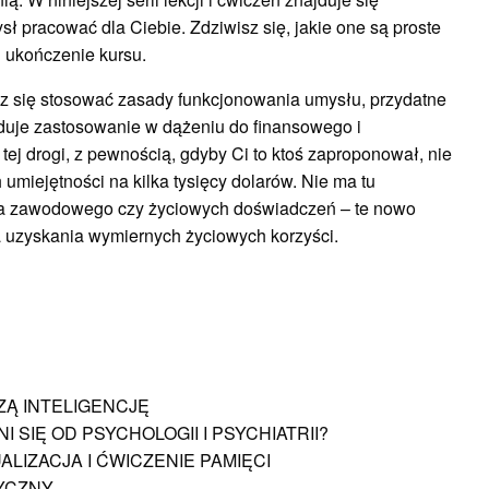
ł pracować dla Ciebie. Zdziwisz się, jakie one są proste
i ukończenie kursu.
sz się stosować zasady funkcjonowania umysłu, przydatne
jduje zastosowanie w dążeniu do finansowego i
ej drogi, z pewnością, gdyby Ci to ktoś zaproponował, nie
umiejętności na kilka tysięcy dolarów. Nie ma tu
ia zawodowego czy życiowych doświadczeń – te nowo
a uzyskania wymiernych życiowych korzyści.
Ą INTELIGENCJĘ
SIĘ OD PSYCHOLOGII I PSYCHIATRII?
IZACJA I ĆWICZENIE PAMIĘCI
YCZNY