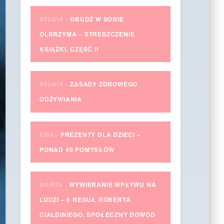
SYLWIA
-
OBUDŹ W SOBIE
OLBRZYMA – STRESZCZENIE
KSIĄŻKI, CZĘŚĆ II
SYLWIA
-
ZASADY ZDROWEGO
ODŻYWIANIA
EWA
-
PREZENTY DLA DZIECI –
PONAD 40 POMYSŁÓW
MARTA
-
WYWIERANIE WPŁYWU NA
LUDZI – 6 REGUŁ ROBERTA
CIALDINIEGO. SPOŁECZNY DOWÓD