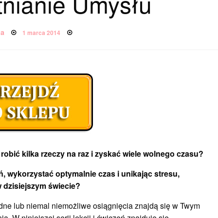
tnianie Umysłu
Posted
na
1 marca 2014
on
robić kilka rzeczy na raz i zyskać wiele wolnego czasu?
, wykorzystać optymalnie czas i unikając stresu,
w dzisiejszym świecie?
trudne lub niemal niemożliwe osiągnięcia znajdą się w Twym
ą. W niniejszej serii lekcji i ćwiczeń znajduje się