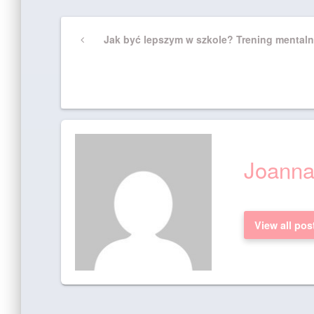
Nawigacja
Previous
Jak być lepszym w szkole? Trening mentalny
Post
wpisu
Joann
View all pos